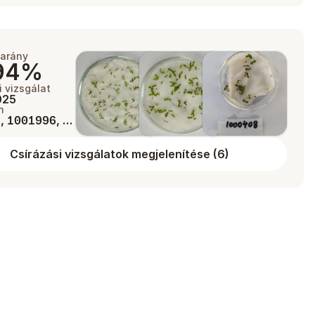
 arány
94%
 vizsgálat
2025
m
,
, …
2
1001996
Csírázási vizsgálatok megjelenítése
(
6
)