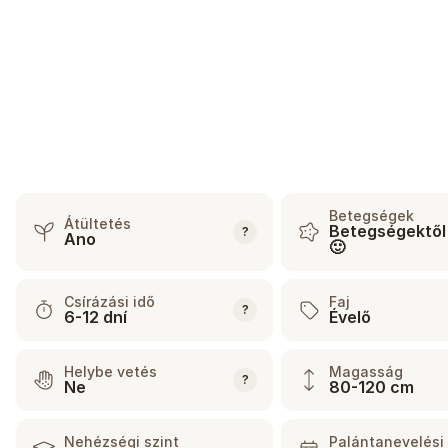
Betegségek
Átültetés
Betegségektől
?
Ano
🙂
Csírázási idő
Faj
?
6-12 dní
Évelő
Helybe vetés
Magasság
?
Ne
80-120 cm
Nehézségi szint
Palántanevelési 