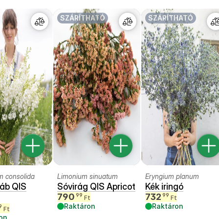
SZÁRÍTHATÓ
SZÁRÍTHATÓ
m consolida
Limonium sinuatum
Eryngium planum
áb QIS
Sóvirág QIS Apricot
Kék iringó
790
732
99
99
Ft
Ft
Raktáron
Raktáron
9
Ft
on