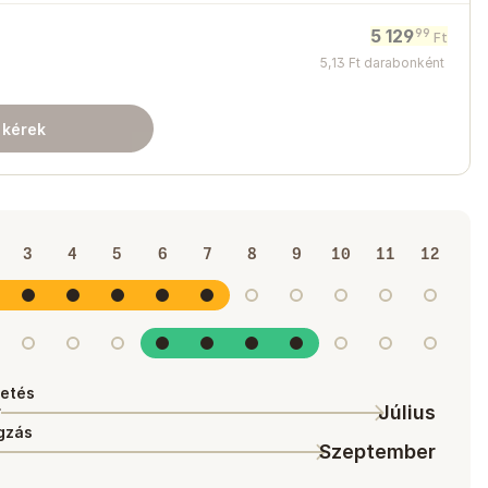
5 129
99
Ft
5
,
13
Ft
darabonként
 kérek
3
4
5
6
7
8
9
10
11
12
tetés
r
Július
gzás
Szeptember