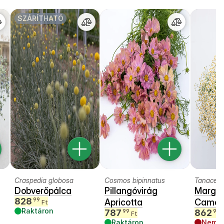
SZÁRÍTHATÓ
Craspedia globosa
Cosmos bipinnatus
Tanacetu
Dobverőpálca
Pillangóvirág
Margit
828
99
Apricotta
Camer
Ft
Raktáron
787
862
99
99
Ft
Raktáron
Nem e