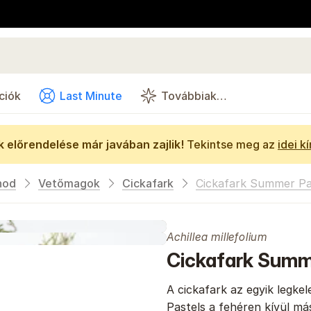
ciók
Last Minute
Továbbiak…
 előrendelése már javában zajlik!
Tekintse meg az
idei k
hod
Vetőmagok
Cickafark
Cickafark Summer Pa
Achillea millefolium
Cickafark Summ
A cickafark az egyik legke
Pastels a fehéren kívül más