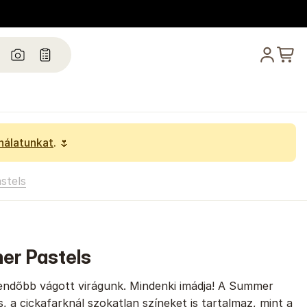
ínálatunkat
. 🌷
stels
er Pastels
lendőbb vágott virágunk. Mindenki imádja! A Summer
, a cickafarknál szokatlan színeket is tartalmaz, mint a