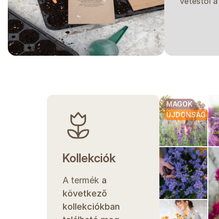
vetéstől a
MAGOK
ÚJDONSÁG
Kollekciók
A termék
a
következő
kollekciókban