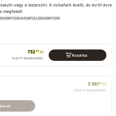
zsaszín vagy a lazacszín. A cickafark évelő, és évről évre
se megfelelő
ESCRIPTION.SHOWFULLDESCRIPTION
732
99
Ft
Kosárba
14
,
66
Ft
darabonként
2 381
99
Ft
9
,
528
Ft
darabonként
 kérek