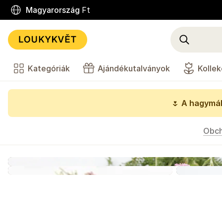
Magyarország
Ft
Kategóriák
Ajándékutalványok
Kollek
🌷
A hagymák
Obc