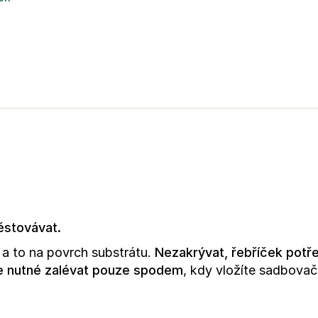
stovávat.
a to na povrch substrátu.
Nezakrývat, řebříček potřeb
e nutné zalévat pouze spodem
, kdy vložíte sadbova