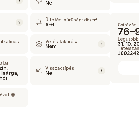
?
Ne
Ültetési sűrűség: db/m²
?
6-6
Csírázási
76–
Legutóbbi
 alkalmas
Vetés takarása
31. 10. 
?
Nem
Tételszá
100224
yalat
zín,
Visszacsípés
?
llsárga,
Ne
ehér
ókat 🐝