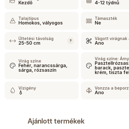
Kezdő
4-12 týdnů
Talajtípus
Támaszték
Homokos, vályogos
Ne
Ültetési távolság
Vágott virágnak
?
25-50 cm
Ano
Virág színe: Árn
Virág színe
Pasztellrózsas
Fehér, narancssárga,
barack, paszte
sárga, rózsaszín
krém, tiszta f
Vízigény
Vonzza a beporz
💧
Ano
Ajánlott termékek