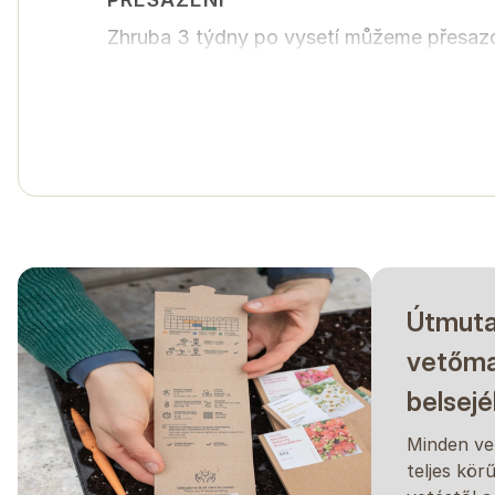
Zhruba 3 týdny po vysetí můžeme přesazo
VYSAZENÍ
Ven pak přesazujeme po posledních mraz
Doporučujeme oporu!
A megadott információk tapasztalatainkon alapulnak,
évszaktól, az éghajlattól, a helyszíntől, a vetés és 
Mindig javasoljuk, hogy tesztelje, hogyan fejlődik a 
Útmuta
vetőma
belsej
Minden ve
teljes kör