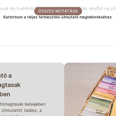
vat do květináčů, kde necháme řebříček dorůst na př
ÖSSZES MUTATÁSA
Kattintson a teljes termesztési útmutató megtekintéséhez.
ech 45 cm od sebe.
 kérjük, tekintse őket csupán iránymutatásnak. Az időpontok eltér
a kiültetés idejétől, valamint esetlegesen az üvegházi körülményektől
növény az Ön körülményei között. Kérjük, ne tekintse ezt garanciának
tó a
gtasak
ében
tőmagtasak belsejében
ű útmutatót találsz, a