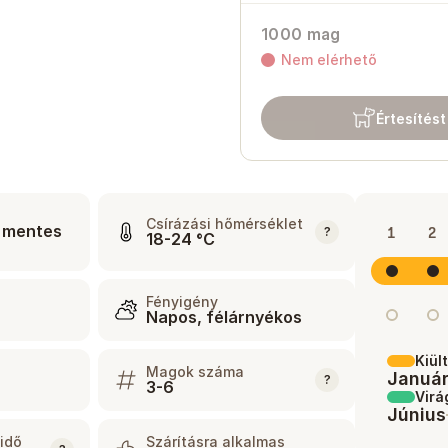
1000 mag
Nem elérhető
Értesítést
Csírázási hőmérséklet
 mentes
?
1
2
18-24 °C
Fényigény
Napos, félárnyékos
Kiül
Magok száma
Januá
?
3-6
Virá
Június
idő
Szárításra alkalmas