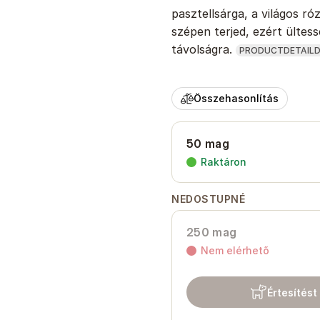
pasztellsárga, a világos ró
szépen terjed, ezért ültes
távolságra.
PRODUCTDETAILD
Összehasonlítás
50 mag
Raktáron
NEDOSTUPNÉ
250 mag
Nem elérhető
Értesítést