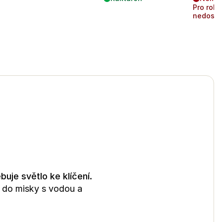
Pro rok
nedost
uje světlo ke klíčení.
č do misky s vodou a