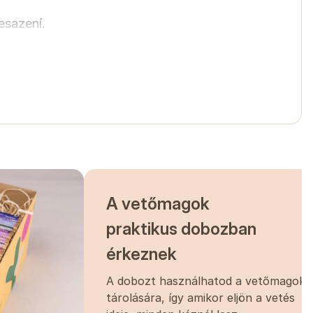
esazení.
hetnek az
 függően.
.
A vetőmagok
praktikus dobozban
érkeznek
A dobozt használhatod a vetőmagok
tárolására, így amikor eljön a vetés