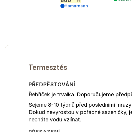
860
Ft
Hamarosan
Termesztés
PŘEDPĚSTOVÁNÍ
Řebříček je trvalka.
Doporučujeme předpě
Sejeme 8-10 týdnů před posledními mrazy 
Dokud nevyrostou v pořádné sazeničky,
j
necháte vodu vzlínat.
PŘESAZENÍ