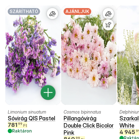
SZÁRÍTHATÓ
AJÁNLJUK
Limonium sinuatum
Cosmos bipinnatus
Delphiniu
Sóvirág QIS Pastel
Pillangóvirág
Szarkal
781
99
Double Click Bicolor
White
Ft
Raktáron
4 945
9
Pink
Raktár
99