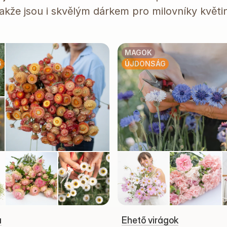
akže jsou i skvělým dárkem pro milovníky květi
MAGOK
G
ÚJDONSÁG
a
Ehető virágok