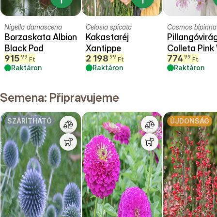
Nigella damascena
Celosia spicata
Cosmos bipinna
Borzaskata Albion
Kakastaréj
Pillangóvirá
Black Pod
Xantippe
Colleta Pink
915
2 198
774
99
99
99
Ft
Ft
Ft
Raktáron
Raktáron
Raktáron
Semena: Připravujeme
SZÁRÍTHATÓ
ÚJDONSÁG