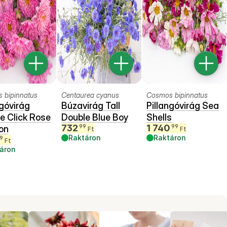
 bipinnatus
Centaurea cyanus
Cosmos bipinnatus
ngóvirág
Búzavirág Tall
Pillangóvirág Sea
e Click Rose
Double Blue Boy
Shells
732
1 740
99
99
on
Ft
Ft
Raktáron
Raktáron
9
Ft
áron