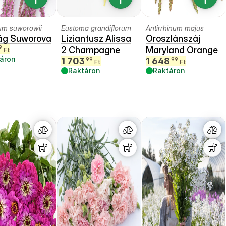
um suworowii
Eustoma grandiflorum
Antirrhinum majus
ág Suworova
Liziantusz Alissa
Oroszlánszáj
9
2 Champagne
Maryland Orange
Ft
áron
1 703
1 648
99
99
Ft
Ft
Raktáron
Raktáron