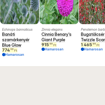
Echinops bannaticus
Zinnia elegans
Penstemon barb
Banáti
Cinnia Benary’s
Bugatölcsér
szamárkenyér
Giant Purple
Twizzle Scar
915
1 465
99
99
Blue Glow
Ft
Ft
Hamarosan
Hamarosan
774
99
Ft
Hamarosan