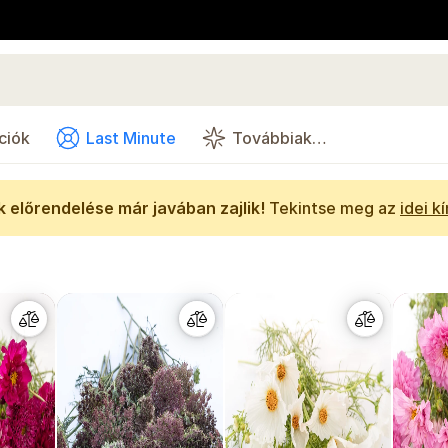
ciók
Last Minute
Továbbiak…
 előrendelése már javában zajlik!
Tekintse meg az
idei k