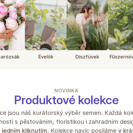
arózsák
Évelők
Díszfüvek
Fűszernö
NOVINKA
Produktové kolekce
e jsou náš kurátorský výběr semen. Každá kol
ostí s pěstováním, floristikou i zahradním des
 jedním kliknutím
. Kolekce navíc posíláme
v kr