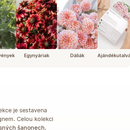
vények
Egynyáriak
Dáliák
Ajándékutalv
ekce je sestavena
ignem. Celou kolekci
ásných šanonech
,