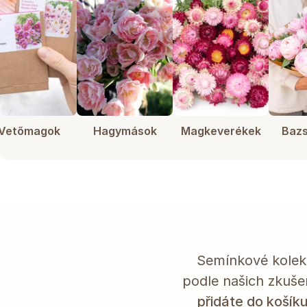
Vetőmagok
Hagymások
Magkeverékek
Bazs
Semínkové kolekc
podle našich zkušen
přidáte do košíku