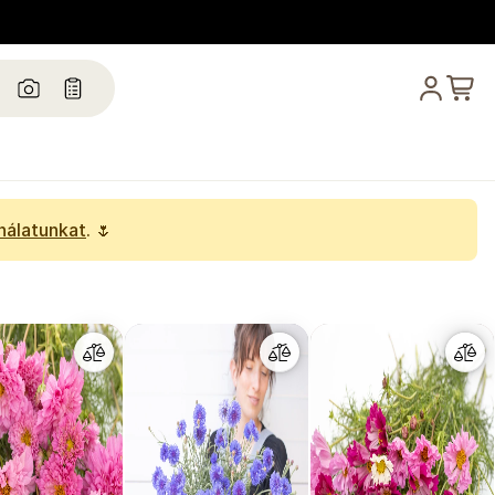
ínálatunkat
. 🌷