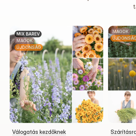
t
MAGOK
MIX BAREV
ÚJDONSÁ
MAGOK
ÚJDONSÁG
Válogatás kezdőknek
Szárításr