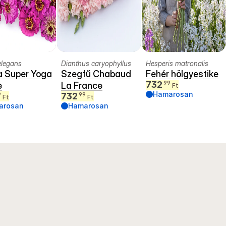
elegans
Dianthus caryophyllus
Hesperis matronalis
a Super Yoga
Szegfű Chabaud
Fehér hölgyestike
732
99
e
La France
Ft
Hamarosan
732
9
99
Ft
Ft
arosan
Hamarosan