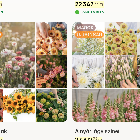
22 347
72
Ft
Ft
ON
RAKTÁRON
MAGOK
G
ÚJDONSÁG
nak
A nyár lágy színei
27 312
78