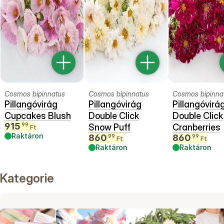
Cosmos bipinnatus
Cosmos bipinnatus
Cosmos bipinna
Pillangóvirág
Pillangóvirág
Pillangóvirá
Cupcakes Blush
Double Click
Double Click
915
99
Snow Puff
Cranberries
Ft
Raktáron
860
860
99
99
Ft
Ft
Raktáron
Raktáron
Kategorie