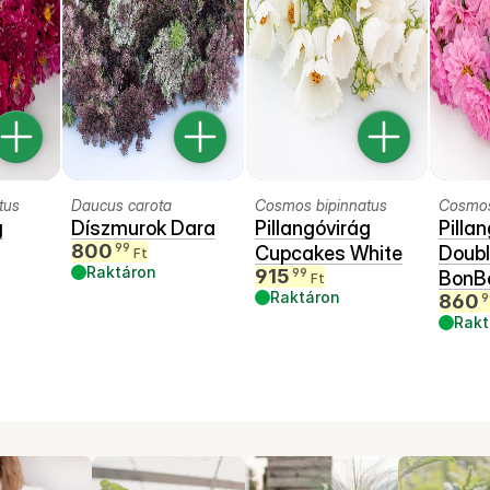
tus
Daucus carota
Cosmos bipinnatus
Cosmos
g
Díszmurok Dara
Pillangóvirág
Pilla
800
99
Cupcakes White
Doubl
Ft
Raktáron
915
99
BonB
Ft
Raktáron
860
9
Rakt