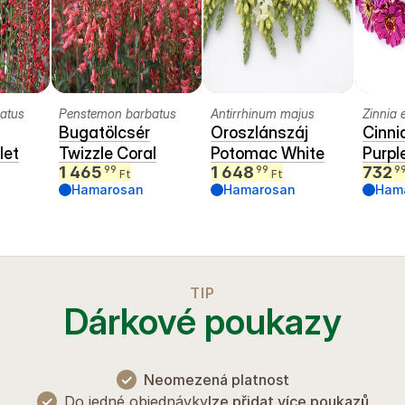
atus
Penstemon barbatus
Antirrhinum majus
Zinnia 
Bugatölcsér
Oroszlánszáj
Cinni
let
Twizzle Coral
Potomac White
Purpl
1 465
1 648
732
99
99
9
Ft
Ft
Hamarosan
Hamarosan
Ham
TIP
Dárkové poukazy
✓
Neomezená platnost
✓
Do jedné objednávky
lze přidat více poukazů