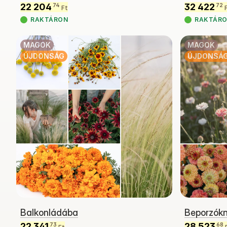
22 204
32 422
74
72
Ft
RAKTÁRON
RAKTÁR
MAGOK
MAGOK
ÚJDONSÁG
ÚJDONSÁ
Balkonládába
Beporzók
22 341
28 523
73
68