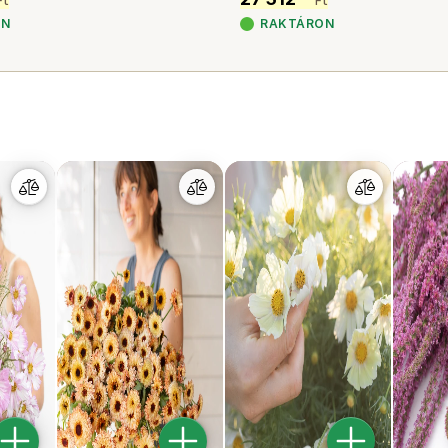
Ft
Ft
ON
RAKTÁRON