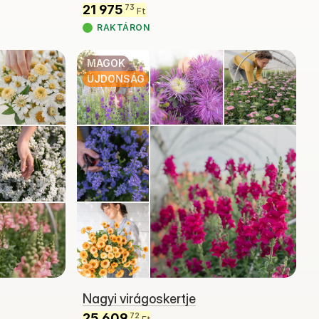
21 975
73
Ft
RAKTÁRON
MAGOK
ÚJDONSÁG
Nagyi virágoskertje
25 609
72