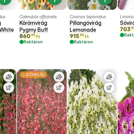
tus
Calendula officinalis
Cosmos bipinnatus
Limoni
g
Körömvirág
Pillangóvirág
Sóvir
703
9
 White
Pygmy Buff
Lemonade
Rakt
860
915
99
99
Ft
Ft
Raktáron
Raktáron
ÚJDONSÁG