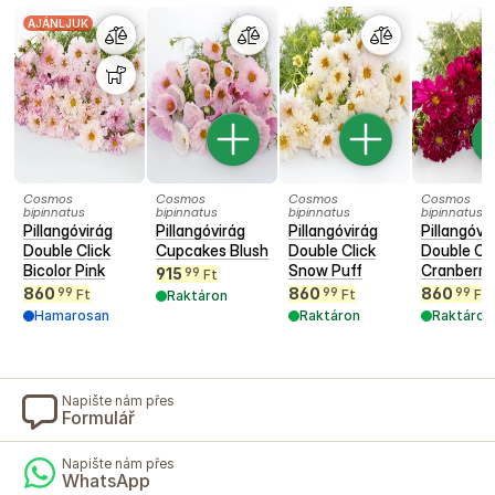
AJÁNLJUK
Cosmos
Cosmos
Cosmos
Cosmos
bipinnatus
bipinnatus
bipinnatus
bipinnatus
Pillangóvirág
Pillangóvirág
Pillangóvirág
Pillangóvi
Double Click
Cupcakes Blush
Double Click
Double Cli
Bicolor Pink
Snow Puff
Cranberri
915
99
Ft
860
860
860
99
99
99
Ft
Ft
Ft
Raktáron
Hamarosan
Raktáron
Raktáron
Napište nám přes
Formulář
Napište nám přes
WhatsApp