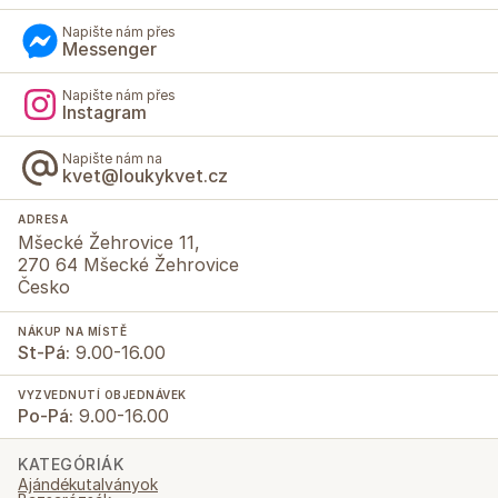
Napište nám přes
Messenger
Napište nám přes
Instagram
Napište nám na
kvet@loukykvet.cz
ADRESA
Mšecké Žehrovice 11,
270 64 Mšecké Žehrovice
Česko
NÁKUP NA MÍSTĚ
St-Pá:
9.00-16.00
VYZVEDNUTÍ OBJEDNÁVEK
Po-Pá:
9.00-16.00
KATEGÓRIÁK
Ajándékutalványok