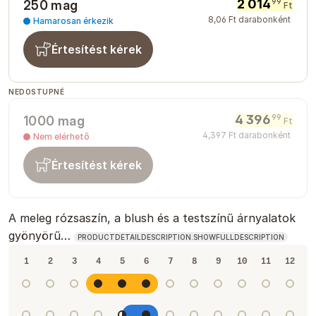
2 014
99
250 mag
Ft
8
,
06
Ft
darabonként
Hamarosan érkezik
Értesítést kérek
NEDOSTUPNÉ
4 396
99
1000 mag
Ft
4
,
397
Ft
darabonként
Nem elérhető
Értesítést kérek
A meleg rózsaszín, a blush és a testszínű árnyalatok
gyönyörű…
PRODUCTDETAILDESCRIPTION.SHOWFULLDESCRIPTION
1
2
3
4
5
6
7
8
9
10
11
12