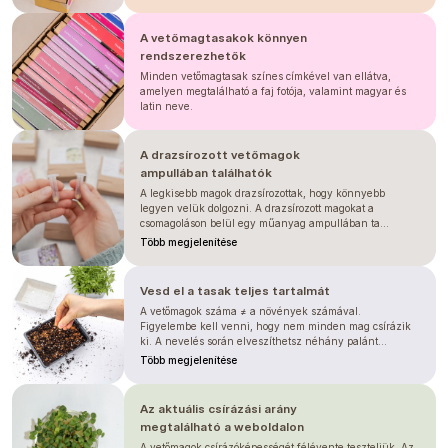
U cínií určitě
neodkládejte přesazení
,
ideálně za
A vetőmagtasakok könnyen
4 - 5 týdnů od výsevu
šup s
nimi do záhonu. Pokud přesazení
rendszerezhetők
opozdíte a necháte sazenice přerůst,
Minden vetőmagtasak színes címkével van ellátva,
při přesazení narušíte kořenový bal a
amelyen megtalálható a faj fotója, valamint magyar és
tento šok může způsobit, že z
latin neve.
plnokvěté rostliny se stane zpět
jednoduchá.
A drazsírozott vetőmagok
ampullában találhatók
A legkisebb magok drazsírozottak, hogy könnyebb
legyen velük dolgozni. A drazsírozott magokat a
csomagoláson belül egy műanyag ampullában ta...
Több megjelenítése
Vesd el a tasak teljes tartalmát
A vetőmagok száma ≠ a növények számával.
ZAŠTÍPNUTÍ
Figyelembe kell venni, hogy nem minden mag csírázik
ki. A nevelés során elveszíthetsz néhány palánt...
Zaštípnutí u cínií
podpoří větvení
a ve
Több megjelenítése
finále vám vytvoří mnohem hustější
rostlinu, za které i sklidíte více stonků.
Abyste si ušetřili práci, zaštípněte cínie
Az aktuális csírázási arány
rovnou v sadbovači a až poté
megtalálható a weboldalon
přesazujte.
A vetőmagok csírázóképességét félévente teszteljük. Az