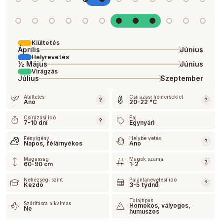
Kiültetés
Április
Június
Helyrevetés
½ Május
Június
Virágzás
Július
Szeptember
Átültetés
Csírázási hőmérséklet
?
?
Ano
20-22 °C
Csírázási idő
Faj
?
7-10 dní
Egynyári
Fényigény
Helybe vetés
?
Napos, félárnyékos
Ano
Magasság
Magok száma
?
60-90 cm
1-2
Nehézségi szint
Palántanevelési idő
?
Kezdő
3-5 týdnů
Talajtípus
Szárításra alkalmas
Homokos, vályogos,
Ne
humuszos