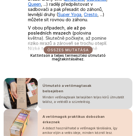
Queen
, ...) raději předpěstovat v
sadbovači a pak přesadit do záhonů,
levnější druhy (
Super Yoga
,
Cresto
, ...)
můžete sít rovnou do záhonu.
V obou případech, ale
až po
posledních mrazech
(polovina
května). Skutečně počkejte, až pomine
riziko mrazů a zároveň se trochu oteplí.
Nízké teploty cínie jen zbytečně
ÖSSZES MUTATÁSA
vystresují
a následující týdny se ani
Kattintson a teljes termesztési útmutató
nehnou. U teplot pod 10 °C jen cíniím
megtekintéséhez.
žloutnou listy. Naučili jsme se tedy u
cínií
nepospíchat
a tak je přesazujeme
ven až klidně koncem května/začátkem
června.
Útmutató a vetőmagtasak
PŘEDPĚSTOVÁNÍ
belsejében
Minden vetőmagtasak belsejében teljes körű útmutatót
U předpěstování v sadbovači vysejte
1
találsz, a vetéstől a szüretelésig.
semeno do buňky sadbovače a
zakryjte
2 - 3 cm substrátu.
Doporučujeme zvolit co
největší
A vetőmagok praktikus dobozban
sadbovač
, u nás používáme
sadbovač
érkeznek
60
, jelikož cínie jsou velmi
choulostivé
A dobozt használhatod a vetőmagok tárolására, így
na kořenový bal
, dopřejte jim tedy
amikor eljön a vetés ideje, minden kéznél lesz.
dost prostoru.