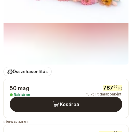
Összehasonlítás
787
99
50 mag
Ft
15
,
76
Ft
darabonként
Raktáron
Kosárba
PŘIPRAVUJEME