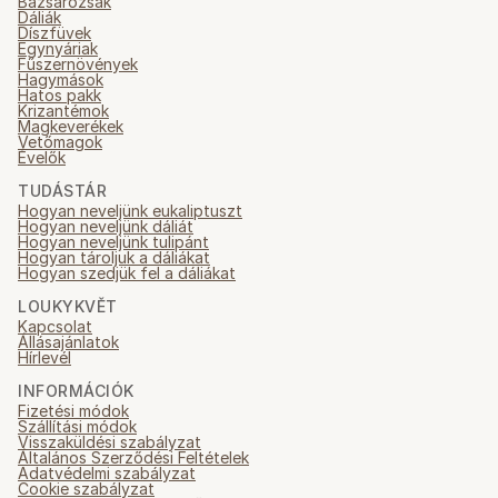
Bazsarózsák
Dáliák
Díszfüvek
Egynyáriak
Fűszernövények
Hagymások
Hatos pakk
Krizantémok
Magkeverékek
Vetőmagok
Évelők
TUDÁSTÁR
Hogyan neveljünk eukaliptuszt
Hogyan neveljünk dáliát
Hogyan neveljünk tulipánt
Hogyan tároljuk a dáliákat
Hogyan szedjük fel a dáliákat
LOUKYKVĚT
Kapcsolat
Állásajánlatok
Hírlevél
INFORMÁCIÓK
Fizetési módok
Szállítási módok
Visszaküldési szabályzat
Általános Szerződési Feltételek
Adatvédelmi szabályzat
Cookie szabályzat