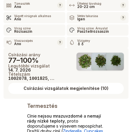
Támaszték
Ültetési távolság
?
?
Ano
20-22 cm
Vágott virágnak alkalmas
Vetés takarása
?
Ano
Igen
Virág színe
Virág színe: Árnyalat
Rózsaszín
Pasztellrózsaszín
Visszacsípés
Vízigény
?
Ano
💧💧
Csírázási arány
77–100%
Legutóbbi vizsgálat
14. 7. 2026
Tételszám
,
, …
1002078
1001825
Csírázási vizsgálatok megjelenítése
(
10
)
Termesztés
Cínie
nejsou mrazuvzdorné
a
nemají
rády nízké teploty
, proto
doporučujeme s výsevem nepospíchat.
Dražší druhy cínií (
Zinderella
,
Cupcakes
,