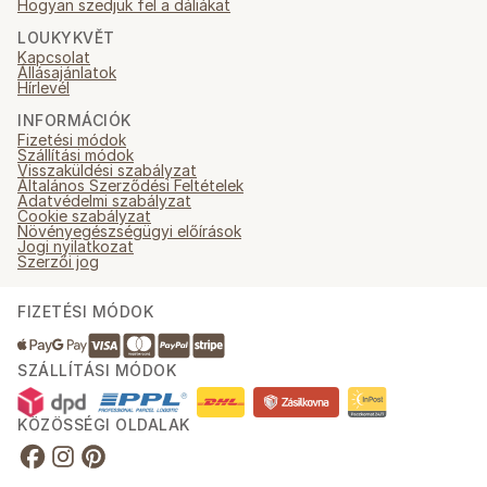
Hogyan szedjük fel a dáliákat
LOUKYKVĚT
Kapcsolat
Állásajánlatok
Hírlevél
INFORMÁCIÓK
Fizetési módok
Szállítási módok
Visszaküldési szabályzat
Általános Szerződési Feltételek
Adatvédelmi szabályzat
Cookie szabályzat
Növényegészségügyi előírások
Jogi nyilatkozat
Szerzői jog
FIZETÉSI MÓDOK
SZÁLLÍTÁSI MÓDOK
KÖZÖSSÉGI OLDALAK