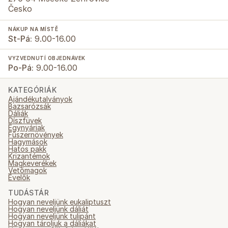
Česko
NÁKUP NA MÍSTĚ
St-Pá:
9.00-16.00
VYZVEDNUTÍ OBJEDNÁVEK
Po-Pá:
9.00-16.00
KATEGÓRIÁK
Ajándékutalványok
Bazsarózsák
Dáliák
Díszfüvek
Egynyáriak
Fűszernövények
Hagymások
Hatos pakk
Krizantémok
Magkeverékek
Vetőmagok
Évelők
TUDÁSTÁR
Hogyan neveljünk eukaliptuszt
Hogyan neveljünk dáliát
Hogyan neveljünk tulipánt
Hogyan tároljuk a dáliákat