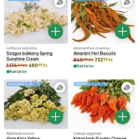
Lathyrus odoratus
Amaranthus cruentus
Szagos bükköny Spring
Amaránt Hot Biscuits
Sunshine Cream
860
732
89
99
Ft
Ft
1 174
680
62
99
Ft
Ft
Raktáron
Raktáron
ZACHRAŇ & UŠETŘI
ZACHRAŇ & UŠETŘI
Matthiola incana
Celosia argentea
Viola Katz Yellow
Kakastaréj Sunday Orange