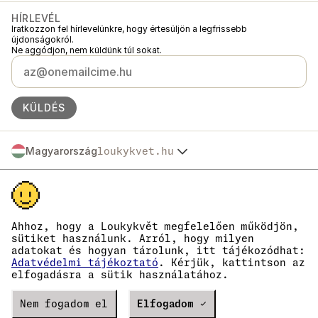
HÍRLEVÉL
Iratkozzon fel hírlevelünkre, hogy értesüljön a legfrissebb
újdonságokról.
Ne aggódjon, nem küldünk túl sokat.
KÜLDÉS
Magyarország
loukykvet.hu
Česko
© 2016 →
2026
Loukykvět s.r.o.
Slovensko
A Loukykvět s.r.o. a Prágai Városi Bíróság által vezetett cégjegyzékbe C
Polska
szakasz, 268616 betétszám alatt van bejegyezve.
Österreich
Az EKO-KOM társult rendszerében az EKF00180493 számon vagyunk
Deutschland
nyilvántartva.
Ahhoz, hogy a Loukykvět megfelelően működjön,
A növényútlevelek kiállításához a 0636-os regisztrációs számot
France
sütiket használunk. Arról, hogy milyen
használjuk.
adatokat és hogyan tárolunk, itt tájékozódhat:
België
Cégjegyzékszámunk: 05663687, adószámunk: CZ05663687.
Adatvédelmi tájékoztató
. Kérjük, kattintson az
Danmark
A hivatalos tárhely azonosítója: eng827q.
elfogadásra a sütik használatához.
EORI számunk: CZ05663687.
Eesti
ÁFA-fizetők vagyunk.
España
Verze
Nem fogadom el
20302
PRODUCTION
Elfogadom ✓
Suomi