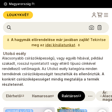
Magyarország
Ft
🌷
A hagymák előrendelése már javában zajlik!
Tekintse
meg az
idei kínálatunkat
. 🌷
Utolsó esély
Alacsonyabb csírázóképességű, vagy egyéb hibával, például
szakadt, rosszul nyomtatott vagy eltérő típusú címkével
rendelkező vetőmagok. Az Utolsó esély kategória minden
termékének csírázóképességét
teszteltük és ellenőriztük. A
konkrét csírázóképességet mindig megtalálja a termék
részleteinél.
Ár:
⋯
Elérhető
Hamarosan
Raktáron
Alacs
13
0
13
maga
ZACHRAŇ & UŠETŘI
ZACHRAŇ & UŠETŘI