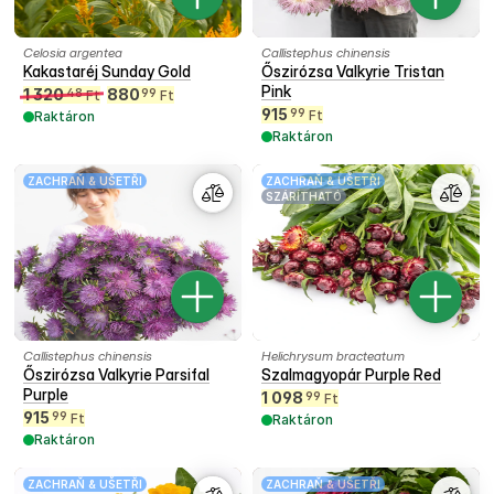
Celosia argentea
Callistephus chinensis
Kakastaréj Sunday Gold
Őszirózsa Valkyrie Tristan
Pink
1 320
880
48
99
Ft
Ft
915
99
Ft
Raktáron
Raktáron
ZACHRAŇ & UŠETŘI
ZACHRAŇ & UŠETŘI
SZÁRÍTHATÓ
Callistephus chinensis
Helichrysum bracteatum
Őszirózsa Valkyrie Parsifal
Szalmagyopár Purple Red
Purple
1 098
99
Ft
915
99
Ft
Raktáron
Raktáron
ZACHRAŇ & UŠETŘI
ZACHRAŇ & UŠETŘI