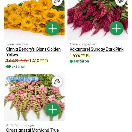
Zinnia elegans
Celosia argentea
Cinnia Benary’s Giant Golden
Kakastaréj Sunday Dark Pink
Yellow
1 496
99
Ft
1 648
1 410
54
99
Ft
Ft
Raktáron
Raktáron
ZACHRAŇ & UŠETŘI
Antirrhinum majus
Oroszlánszáj Maryland True