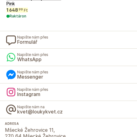
Pink
1 648
99
Ft
Raktáron
Napište nám přes
Formulář
Napište nám přes
WhatsApp
Napište nám přes
Messenger
Napište nám přes
Instagram
Napište nám na
kvet@loukykvet.cz
ADRESA
Mšecké Žehrovice 11,
270 64 Mšecké Žehrovice