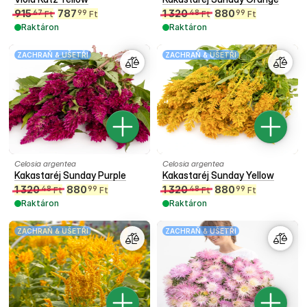
915
787
1 320
880
67
99
48
99
Ft
Ft
Ft
Ft
Raktáron
Raktáron
ZACHRAŇ & UŠETŘI
ZACHRAŇ & UŠETŘI
Celosia argentea
Celosia argentea
Kakastaréj Sunday Purple
Kakastaréj Sunday Yellow
1 320
880
1 320
880
48
99
48
99
Ft
Ft
Ft
Ft
Raktáron
Raktáron
ZACHRAŇ & UŠETŘI
ZACHRAŇ & UŠETŘI