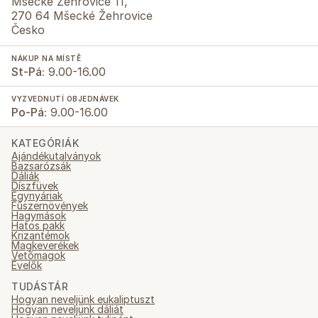
Mšecké Žehrovice 11,
270 64 Mšecké Žehrovice
Česko
NÁKUP NA MÍSTĚ
St-Pá:
9.00-16.00
VYZVEDNUTÍ OBJEDNÁVEK
Po-Pá:
9.00-16.00
KATEGÓRIÁK
Ajándékutalványok
Bazsarózsák
Dáliák
Díszfüvek
Egynyáriak
Fűszernövények
Hagymások
Hatos pakk
Krizantémok
Magkeverékek
Vetőmagok
Évelők
TUDÁSTÁR
Hogyan neveljünk eukaliptuszt
Hogyan neveljünk dáliát