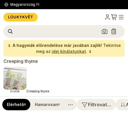
Magyarország
Ft
🌷
A hagymák előrendelése már javában zajlik!
Tekintse
meg az
idei kínálatunkat
. 🌷
Creeping thyme
Évelők
Creeping thyme
⋯
Filtrovat…
Elérhető
Hamarosan
0
0