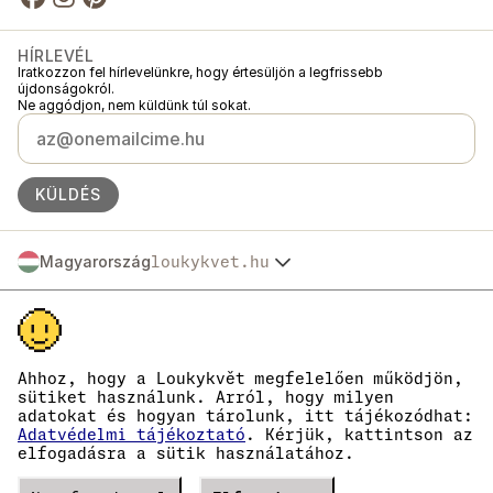
HÍRLEVÉL
Iratkozzon fel hírlevelünkre, hogy értesüljön a legfrissebb
újdonságokról.
Ne aggódjon, nem küldünk túl sokat.
KÜLDÉS
Magyarország
loukykvet.hu
Česko
© 2016 →
2026
Loukykvět s.r.o.
Slovensko
A Loukykvět s.r.o. a Prágai Városi Bíróság által vezetett cégjegyzékbe C
Polska
szakasz, 268616 betétszám alatt van bejegyezve.
Österreich
Az EKO-KOM társult rendszerében az EKF00180493 számon vagyunk
Deutschland
nyilvántartva.
Ahhoz, hogy a Loukykvět megfelelően működjön,
A növényútlevelek kiállításához a 0636-os regisztrációs számot
France
sütiket használunk. Arról, hogy milyen
használjuk.
adatokat és hogyan tárolunk, itt tájékozódhat:
België
Cégjegyzékszámunk: 05663687, adószámunk: CZ05663687.
Adatvédelmi tájékoztató
. Kérjük, kattintson az
Danmark
A hivatalos tárhely azonosítója: eng827q.
elfogadásra a sütik használatához.
EORI számunk: CZ05663687.
Eesti
ÁFA-fizetők vagyunk.
España