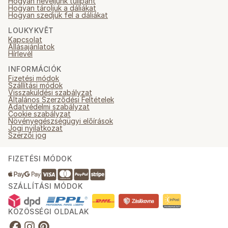
Hogyan neveljünk tulipánt
Hogyan tároljuk a dáliákat
Hogyan szedjük fel a dáliákat
LOUKYKVĚT
Kapcsolat
Állásajánlatok
Hírlevél
INFORMÁCIÓK
Fizetési módok
Szállítási módok
Visszaküldési szabályzat
Általános Szerződési Feltételek
Adatvédelmi szabályzat
Cookie szabályzat
Növényegészségügyi előírások
Jogi nyilatkozat
Szerzői jog
FIZETÉSI MÓDOK
SZÁLLÍTÁSI MÓDOK
KÖZÖSSÉGI OLDALAK