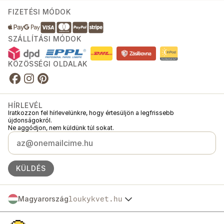
FIZETÉSI MÓDOK
SZÁLLÍTÁSI MÓDOK
KÖZÖSSÉGI OLDALAK
HÍRLEVÉL
Iratkozzon fel hírlevelünkre, hogy értesüljön a legfrissebb
újdonságokról.
Ne aggódjon, nem küldünk túl sokat.
KÜLDÉS
Magyarország
loukykvet.hu
Česko
© 2016 →
2026
Loukykvět s.r.o.
Slovensko