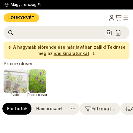
Magyarország
Ft
🌷
A hagymák előrendelése már javában zajlik!
Tekintse
meg az
idei kínálatunkat
. 🌷
Prairie clover
Évelők
Prairie clover
⋯
Filtrovat…
Elérhető
Hamarosan
0
0