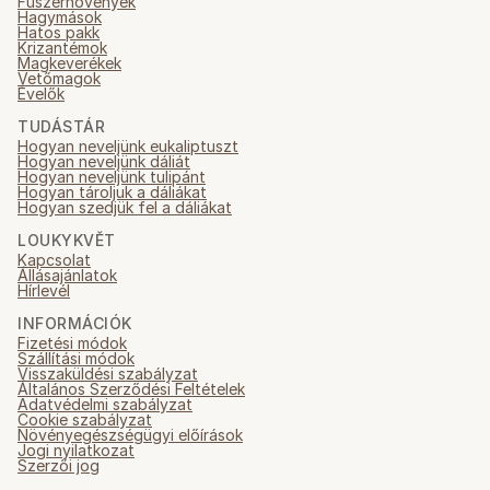
Fűszernövények
Hagymások
Hatos pakk
Krizantémok
Magkeverékek
Vetőmagok
Évelők
TUDÁSTÁR
Hogyan neveljünk eukaliptuszt
Hogyan neveljünk dáliát
Hogyan neveljünk tulipánt
Hogyan tároljuk a dáliákat
Hogyan szedjük fel a dáliákat
LOUKYKVĚT
Kapcsolat
Állásajánlatok
Hírlevél
INFORMÁCIÓK
Fizetési módok
Szállítási módok
Visszaküldési szabályzat
Általános Szerződési Feltételek
Adatvédelmi szabályzat
Cookie szabályzat
Növényegészségügyi előírások
Jogi nyilatkozat
Szerzői jog