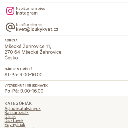
Napište nám přes
Instagram
Napište nám na
kvet@loukykvet.cz
ADRESA
Mšecké Žehrovice 11,
270 64 Mšecké Žehrovice
Česko
NÁKUP NA MÍSTĚ
St-Pá:
9.00-16.00
VYZVEDNUTÍ OBJEDNÁVEK
Po-Pá:
9.00-16.00
KATEGÓRIÁK
Ajándékutalványok
Bazsarózsák
Dáliák
Díszfüvek
Egynyáriak