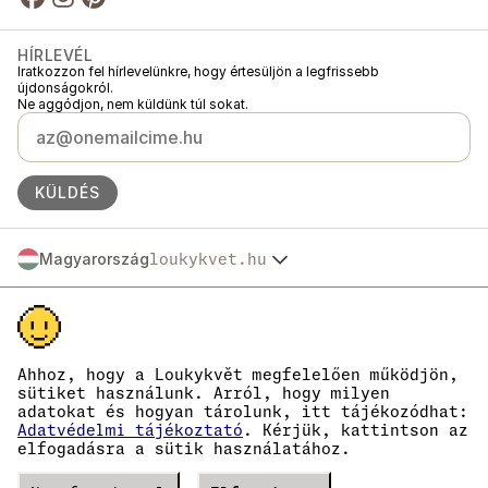
HÍRLEVÉL
Iratkozzon fel hírlevelünkre, hogy értesüljön a legfrissebb
újdonságokról.
Ne aggódjon, nem küldünk túl sokat.
KÜLDÉS
Magyarország
loukykvet.hu
Česko
© 2016 →
2026
Loukykvět s.r.o.
Slovensko
A Loukykvět s.r.o. a Prágai Városi Bíróság által vezetett cégjegyzékbe C
Polska
szakasz, 268616 betétszám alatt van bejegyezve.
Österreich
Az EKO-KOM társult rendszerében az EKF00180493 számon vagyunk
Deutschland
nyilvántartva.
Ahhoz, hogy a Loukykvět megfelelően működjön,
A növényútlevelek kiállításához a 0636-os regisztrációs számot
France
sütiket használunk. Arról, hogy milyen
használjuk.
adatokat és hogyan tárolunk, itt tájékozódhat:
België
Cégjegyzékszámunk: 05663687, adószámunk: CZ05663687.
Adatvédelmi tájékoztató
. Kérjük, kattintson az
Danmark
A hivatalos tárhely azonosítója: eng827q.
elfogadásra a sütik használatához.
EORI számunk: CZ05663687.
Eesti
ÁFA-fizetők vagyunk.
España