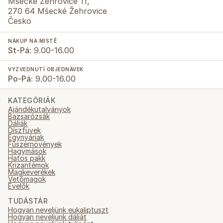
Mšecké Žehrovice 11,
270 64 Mšecké Žehrovice
Česko
NÁKUP NA MÍSTĚ
St-Pá:
9.00-16.00
VYZVEDNUTÍ OBJEDNÁVEK
Po-Pá:
9.00-16.00
KATEGÓRIÁK
Ajándékutalványok
Bazsarózsák
Dáliák
Díszfüvek
Egynyáriak
Fűszernövények
Hagymások
Hatos pakk
Krizantémok
Magkeverékek
Vetőmagok
Évelők
TUDÁSTÁR
Hogyan neveljünk eukaliptuszt
Hogyan neveljünk dáliát