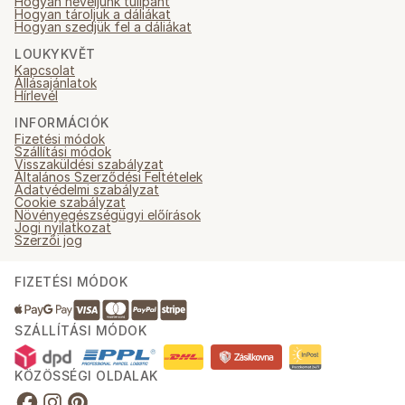
Hogyan neveljünk tulipánt
Hogyan tároljuk a dáliákat
Hogyan szedjük fel a dáliákat
LOUKYKVĚT
Kapcsolat
Állásajánlatok
Hírlevél
INFORMÁCIÓK
Fizetési módok
Szállítási módok
Visszaküldési szabályzat
Általános Szerződési Feltételek
Adatvédelmi szabályzat
Cookie szabályzat
Növényegészségügyi előírások
Jogi nyilatkozat
Szerzői jog
FIZETÉSI MÓDOK
SZÁLLÍTÁSI MÓDOK
KÖZÖSSÉGI OLDALAK