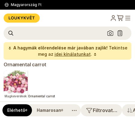
Magyarország
Ft
🌷
A hagymák előrendelése már javában zajlik!
Tekintse
meg az
idei kínálatunkat
. 🌷
Ornamental carrot
Magkeverékek
Ornamental carrot
⋯
Filtrovat…
Elérhető
Hamarosan
0
0