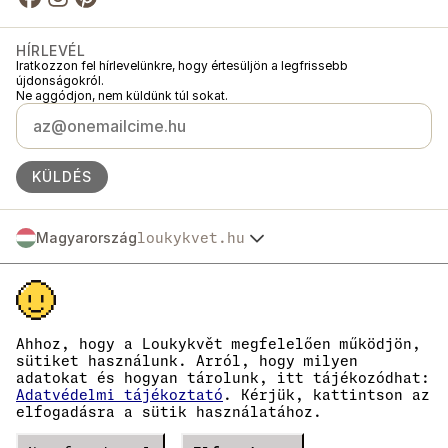
HÍRLEVÉL
Iratkozzon fel hírlevelünkre, hogy értesüljön a legfrissebb
újdonságokról.
Ne aggódjon, nem küldünk túl sokat.
KÜLDÉS
Magyarország
loukykvet.hu
Česko
© 2016 →
2026
Loukykvět s.r.o.
Slovensko
A Loukykvět s.r.o. a Prágai Városi Bíróság által vezetett cégjegyzékbe C
Polska
szakasz, 268616 betétszám alatt van bejegyezve.
Österreich
Az EKO-KOM társult rendszerében az EKF00180493 számon vagyunk
Deutschland
nyilvántartva.
Ahhoz, hogy a Loukykvět megfelelően működjön,
A növényútlevelek kiállításához a 0636-os regisztrációs számot
France
sütiket használunk. Arról, hogy milyen
használjuk.
adatokat és hogyan tárolunk, itt tájékozódhat:
België
Cégjegyzékszámunk: 05663687, adószámunk: CZ05663687.
Adatvédelmi tájékoztató
. Kérjük, kattintson az
Danmark
A hivatalos tárhely azonosítója: eng827q.
elfogadásra a sütik használatához.
EORI számunk: CZ05663687.
Eesti
ÁFA-fizetők vagyunk.
España