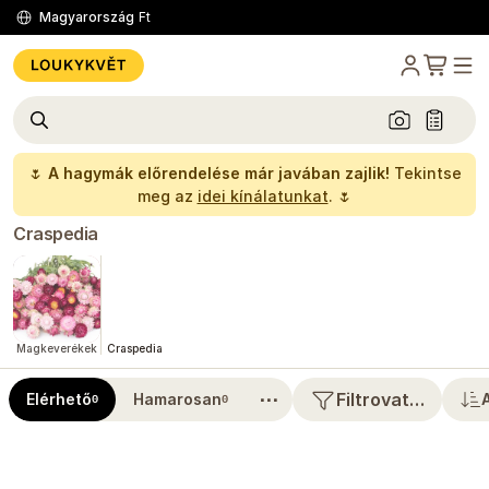
Magyarország
Ft
🌷
A hagymák előrendelése már javában zajlik!
Tekintse
meg az
idei kínálatunkat
. 🌷
Craspedia
Magkeverékek
Craspedia
⋯
Filtrovat…
Elérhető
Hamarosan
0
0