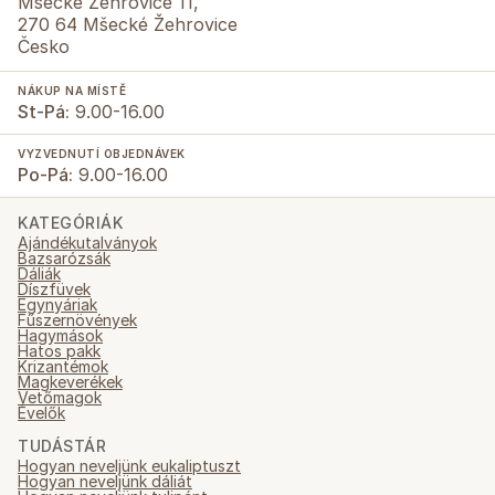
Mšecké Žehrovice 11,
270 64 Mšecké Žehrovice
Česko
NÁKUP NA MÍSTĚ
St-Pá:
9.00-16.00
VYZVEDNUTÍ OBJEDNÁVEK
Po-Pá:
9.00-16.00
KATEGÓRIÁK
Ajándékutalványok
Bazsarózsák
Dáliák
Díszfüvek
Egynyáriak
Fűszernövények
Hagymások
Hatos pakk
Krizantémok
Magkeverékek
Vetőmagok
Évelők
TUDÁSTÁR
Hogyan neveljünk eukaliptuszt
Hogyan neveljünk dáliát