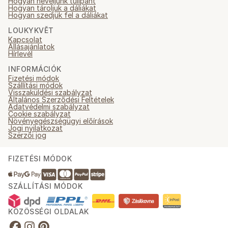
Hogyan neveljünk tulipánt
Hogyan tároljuk a dáliákat
Hogyan szedjük fel a dáliákat
LOUKYKVĚT
Kapcsolat
Állásajánlatok
Hírlevél
INFORMÁCIÓK
Fizetési módok
Szállítási módok
Visszaküldési szabályzat
Általános Szerződési Feltételek
Adatvédelmi szabályzat
Cookie szabályzat
Növényegészségügyi előírások
Jogi nyilatkozat
Szerzői jog
FIZETÉSI MÓDOK
SZÁLLÍTÁSI MÓDOK
KÖZÖSSÉGI OLDALAK