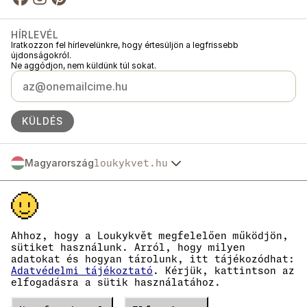
HÍRLEVÉL
Iratkozzon fel hírlevelünkre, hogy értesüljön a legfrissebb
újdonságokról.
Ne aggódjon, nem küldünk túl sokat.
KÜLDÉS
Magyarország
loukykvet.hu
Česko
© 2016 →
2026
Loukykvět s.r.o.
Slovensko
A Loukykvět s.r.o. a Prágai Városi Bíróság által vezetett cégjegyzékbe C
Polska
szakasz, 268616 betétszám alatt van bejegyezve.
Österreich
Az EKO-KOM társult rendszerében az EKF00180493 számon vagyunk
Deutschland
nyilvántartva.
Ahhoz, hogy a Loukykvět megfelelően működjön,
A növényútlevelek kiállításához a 0636-os regisztrációs számot
France
sütiket használunk. Arról, hogy milyen
használjuk.
adatokat és hogyan tárolunk, itt tájékozódhat:
België
Cégjegyzékszámunk: 05663687, adószámunk: CZ05663687.
Adatvédelmi tájékoztató
. Kérjük, kattintson az
Danmark
A hivatalos tárhely azonosítója: eng827q.
elfogadásra a sütik használatához.
EORI számunk: CZ05663687.
Eesti
ÁFA-fizetők vagyunk.
España