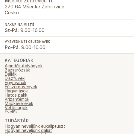
Mšecké Žehrovice 11,
270 64 Mšecké Žehrovice
Česko
NÁKUP NA MÍSTĚ
St-Pá:
9.00-16.00
VYZVEDNUTÍ OBJEDNÁVEK
Po-Pá:
9.00-16.00
KATEGÓRIÁK
Ajándékutalványok
Bazsarózsák
Dáliák
Díszfüvek
Egynyáriak
Fűszernövények
Hagymások
Hatos pakk
Krizantémok
Magkeverékek
Vetőmagok
Évelők
TUDÁSTÁR
Hogyan neveljünk eukaliptuszt
Hogyan neveljünk dáliát