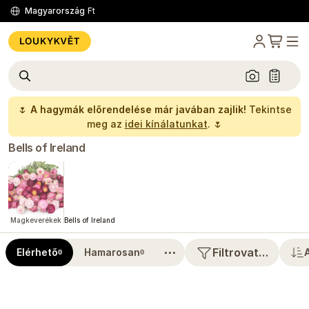
Magyarország
Ft
🌷
A hagymák előrendelése már javában zajlik!
Tekintse
meg az
idei kínálatunkat
. 🌷
Bells of Ireland
Magkeverékek
Bells of Ireland
⋯
Filtrovat…
Elérhető
Hamarosan
0
0