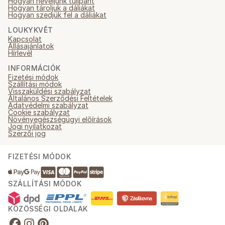
Hogyan neveljünk tulipánt
Hogyan tároljuk a dáliákat
Hogyan szedjük fel a dáliákat
LOUKYKVĚT
Kapcsolat
Állásajánlatok
Hírlevél
INFORMÁCIÓK
Fizetési módok
Szállítási módok
Visszaküldési szabályzat
Általános Szerződési Feltételek
Adatvédelmi szabályzat
Cookie szabályzat
Növényegészségügyi előírások
Jogi nyilatkozat
Szerzői jog
FIZETÉSI MÓDOK
SZÁLLÍTÁSI MÓDOK
KÖZÖSSÉGI OLDALAK