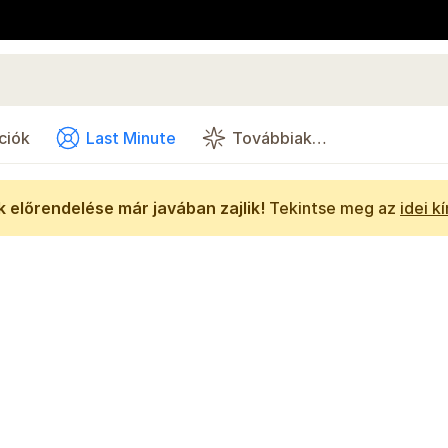
ciók
Last Minute
Továbbiak…
 előrendelése már javában zajlik!
Tekintse meg az
idei k