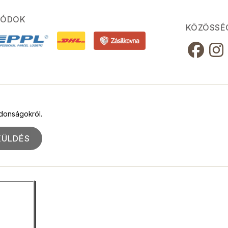
MÓDOK
KÖZÖSSÉ
jdonságokról.
KÜLDÉS