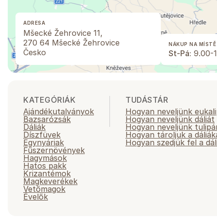
ADRESA
Mšecké Žehrovice 11,
270 64 Mšecké Žehrovice
NÁKUP NA MÍSTĚ
Česko
St-Pá:
9.00-1
KATEGÓRIÁK
TUDÁSTÁR
Ajándékutalványok
Hogyan neveljünk eukali
Bazsarózsák
Hogyan neveljünk dáliát
Dáliák
Hogyan neveljünk tulipá
Díszfüvek
Hogyan tároljuk a dáliák
Egynyáriak
Hogyan szedjük fel a dál
Fűszernövények
Hagymások
Hatos pakk
Krizantémok
Magkeverékek
Vetőmagok
Évelők