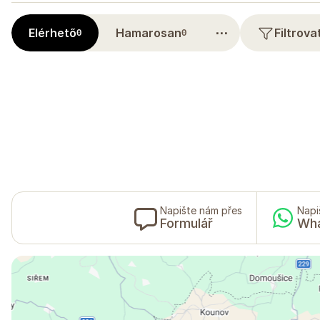
⋯
Elérhető
Hamarosan
Filtrov
0
0
Napište nám přes
Napi
Formulář
Wh