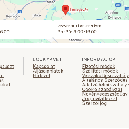
VYZVEDNUTÍ OBJEDNÁVEK
6.00
Po-Pá:
9.00-16.00
LOUKYKVĚT
INFORMÁCIÓK
ptuszt
Kapcsolat
Fizetési módok
Állásajánlatok
Szállítási módok
nt
Hírlevél
Visszaküldési szabál
at
Általános Szerződési
iákat
Adatvédelmi szabály
Cookie szabályzat
Növényegészségügyi 
Jogi nyilatkozat
Szerzői jog