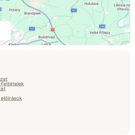
yzat
 Feltételek
zat
előírások