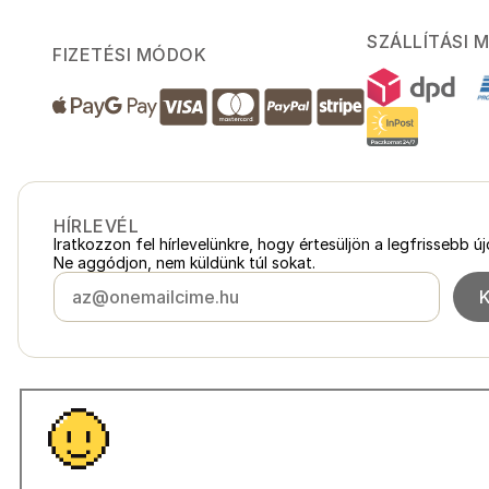
SZÁLLÍTÁSI 
FIZETÉSI MÓDOK
HÍRLEVÉL
Iratkozzon fel hírlevelünkre, hogy értesüljön a legfrissebb ú
Ne aggódjon, nem küldünk túl sokat.
Magyarország
loukykvet.hu
Česko
loukykvet.cz
Slovensko
loukykvet.sk
© 2016 →
2026
Loukykvět s.r.o.
Polska
loukykvet.pl