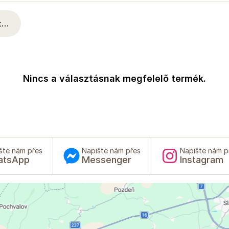
at…
Nincs a választásnak megfelelő termék.
šte nám přes
Napište nám přes
Napište nám p
atsApp
Messenger
Instagram