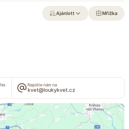
Ajánlott
Mřížka
řes
Napište nám na
kvet@loukykvet.cz