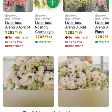
Eustoma
Eustoma
Eustoma
Eustoma
grandiflorum
grandiflorum
grandiflorum
grandifloru
Liziantusz
Liziantusz
Liziantusz
Liziantusz
Arena 3 Apricot
Rosita 3
Arena 3 Gold
Arena 3 Pi
Champagne
Flash
1 282
1 282
99
99
Ft
Ft
1 703
1 282
99
99
Ft
F
Nem elérhető
Nem elérhető
Raktáron
Raktáron
Pro rok
2026
Pro rok
2026
nedostupné
nedostupné