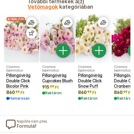
További termékek a(z)
Vetőmagok
kategóriában
AJÁNLJUK
Cosmos
Cosmos
Cosmos
Cosmos
bipinnatus
bipinnatus
bipinnatus
bipinnatus
Pillangóvirág
Pillangóvirág
Pillangóvirág
Pillangóvi
Double Click
Cupcakes Blush
Double Click
Double Cli
Bicolor Pink
Snow Puff
Cranberri
915
99
Ft
860
860
860
99
99
99
Ft
Ft
Ft
Raktáron
Hamarosan
Raktáron
Raktáron
Napište nám přes
Formulář