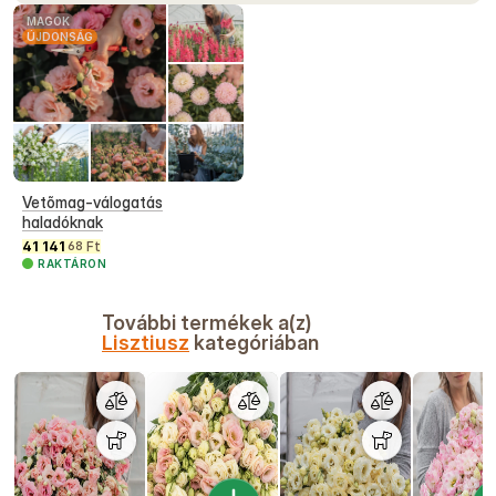
MAGOK
ÚJDONSÁG
Vetõmag-válogatás
haladóknak
41 141
Ft
68
RAKTÁRON
További termékek a(z)
Lisztiusz
kategóriában