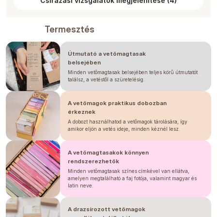
Csírázási vizsgálatok megjelenítése
(
4
)
Termesztés
Útmutató a vetőmagtasak
belsejében
Minden vetőmagtasak belsejében teljes körű útmutatót
találsz, a vetéstől a szüretelésig.
A vetőmagok praktikus dobozban
érkeznek
A dobozt használhatod a vetőmagok tárolására, így
amikor eljön a vetés ideje, minden kéznél lesz.
A vetőmagtasakok könnyen
rendszerezhetők
Minden vetőmagtasak színes címkével van ellátva,
amelyen megtalálható a faj fotója, valamint magyar és
latin neve.
A drazsírozott vetőmagok