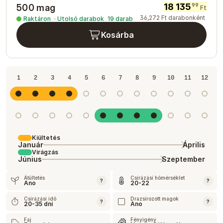
18 135
99
500 mag
Ft
36
,
272
Ft
darabonként
Raktáron
·
Utolsó darabok
19
darab
Kosárba
1
2
3
4
5
6
7
8
9
10
11
12
Kiültetés
Január
Április
Virágzás
Június
Szeptember
Átültetés
Csírázási hőmérséklet
?
?
Ano
20-22
Csírázási idő
Drazsírozott magok
?
?
20-35 dní
Ano
Faj
Fényigény