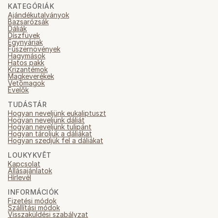
KATEGÓRIÁK
Ajándékutalványok
Bazsarózsák
Dáliák
Díszfüvek
Egynyáriak
Fűszernövények
Hagymások
Hatos pakk
Krizantémok
Magkeverékek
Vetőmagok
Évelők
TUDÁSTÁR
Hogyan neveljünk eukaliptuszt
Hogyan neveljünk dáliát
Hogyan neveljünk tulipánt
Hogyan tároljuk a dáliákat
Hogyan szedjük fel a dáliákat
LOUKYKVĚT
Kapcsolat
Állásajánlatok
Hírlevél
INFORMÁCIÓK
Fizetési módok
Szállítási módok
Visszaküldési szabályzat