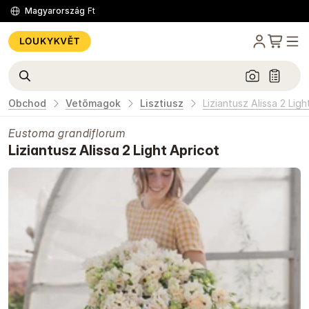
Magyarország
Ft
Obchod
Vetőmagok
Lisztiusz
Liziantusz Alissa 2 Ligh
Eustoma grandiflorum
Liziantusz Alissa 2 Light Apricot