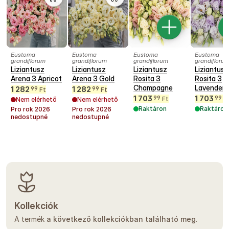
Eustoma
Eustoma
Eustoma
Eustoma
grandiflorum
grandiflorum
grandiflorum
grandifloru
Liziantusz
Liziantusz
Liziantusz
Liziantusz
Arena 3 Apricot
Arena 3 Gold
Rosita 3
Rosita 3
Champagne
Lavender
1 282
1 282
99
99
Ft
Ft
1 703
1 703
99
99
Ft
F
Nem elérhető
Nem elérhető
Raktáron
Raktáron
Pro rok
2026
Pro rok
2026
nedostupné
nedostupné
Kollekciók
A termék
a következő kollekciókban található meg
.