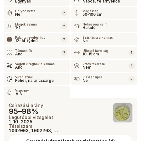
Egynyári
Napos, félárnyékos
Helybe vetés
Magasság
?
Ne
50-100 cm
Magok száma
Nehézségi szint
?
1-1
Haladó
Palántanevelési idő
Szárításra alkalmas
?
12-14 týdnů
Ne
Támaszték
Ültetési távolság
?
?
Ano
10-15 cm
Vágott virágnak alkalmas
Vetés takarása
?
Ano
Nem
Virág színe
Visszacsípés
?
Fehér, narancssárga
Ne
Vízigény
💧💧
Csírázási arány
95–98%
Legutóbbi vizsgálat
1. 10. 2025
Tételszám
,
, …
1002003
1002208