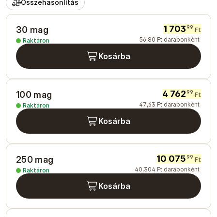
Összehasonlítás
1 703
99
30 mag
Ft
56
,
80
Ft
darabonként
Raktáron
Kosárba
4 762
99
100 mag
Ft
47
,
63
Ft
darabonként
Raktáron
Kosárba
10 075
99
250 mag
Ft
40
,
304
Ft
darabonként
Raktáron
Kosárba