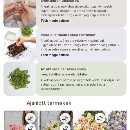
ampullában találhatók
A legkisebb magok drazsírozottak, hogy könnyebb
legyen velük dolgozni. A drazsírozott magokat a
csomagoláson belül egy műanyag ampullában ta...
Több megjelenítése
Vesd el a tasak teljes tartalmát
A vetőmagok száma ≠ a növények számával.
Figyelembe kell venni, hogy nem minden mag csírázik
ki. A nevelés során elveszíthetsz néhány palánt...
Több megjelenítése
Az aktuális csírázási arány
megtalálható a weboldalon
A vetőmagok csírázóképességét félévente teszteljük. Az
aktuális csírázási arányt mindig megtalálod a
weboldalunkon.
Ajánlott termékek