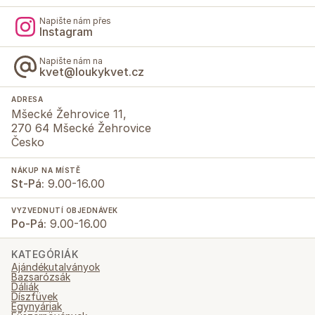
Napište nám přes
Instagram
Napište nám na
kvet@loukykvet.cz
ADRESA
Mšecké Žehrovice 11,
270 64 Mšecké Žehrovice
Česko
NÁKUP NA MÍSTĚ
St-Pá:
9.00-16.00
VYZVEDNUTÍ OBJEDNÁVEK
Po-Pá:
9.00-16.00
KATEGÓRIÁK
Ajándékutalványok
Bazsarózsák
Dáliák
Díszfüvek
Egynyáriak