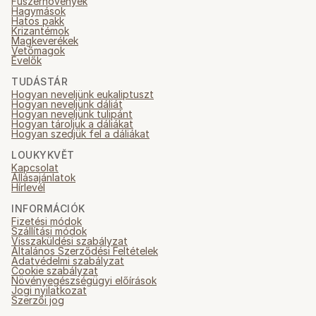
Fűszernövények
Hagymások
Hatos pakk
Krizantémok
Magkeverékek
Vetőmagok
Évelők
TUDÁSTÁR
Hogyan neveljünk eukaliptuszt
Hogyan neveljünk dáliát
Hogyan neveljünk tulipánt
Hogyan tároljuk a dáliákat
Hogyan szedjük fel a dáliákat
LOUKYKVĚT
Kapcsolat
Állásajánlatok
Hírlevél
INFORMÁCIÓK
Fizetési módok
Szállítási módok
Visszaküldési szabályzat
Általános Szerződési Feltételek
Adatvédelmi szabályzat
Cookie szabályzat
Növényegészségügyi előírások
Jogi nyilatkozat
Szerzői jog