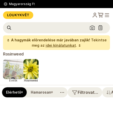
Magyarország
Ft
🌷
A hagymák előrendelése már javában zajlik!
Tekintse
meg az
idei kínálatunkat
. 🌷
Rosinweed
Évelők
Rosinweed
⋯
Filtrovat…
Elérhető
Hamarosan
0
0