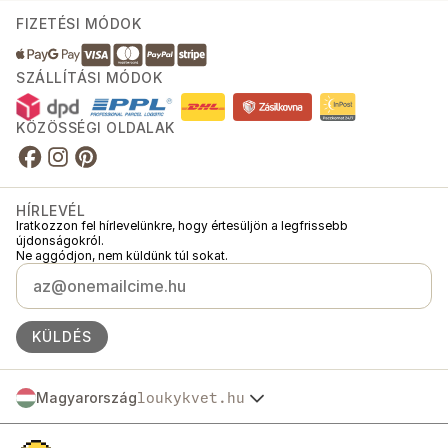
FIZETÉSI MÓDOK
SZÁLLÍTÁSI MÓDOK
KÖZÖSSÉGI OLDALAK
HÍRLEVÉL
Iratkozzon fel hírlevelünkre, hogy értesüljön a legfrissebb
újdonságokról.
Ne aggódjon, nem küldünk túl sokat.
KÜLDÉS
Magyarország
loukykvet.hu
Česko
© 2016 →
2026
Loukykvět s.r.o.
Slovensko