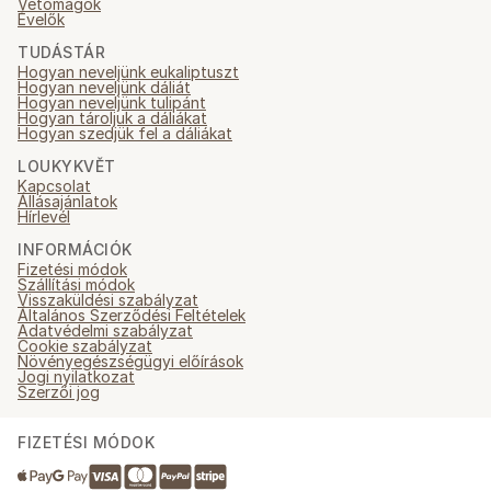
Vetőmagok
Évelők
TUDÁSTÁR
Hogyan neveljünk eukaliptuszt
Hogyan neveljünk dáliát
Hogyan neveljünk tulipánt
Hogyan tároljuk a dáliákat
Hogyan szedjük fel a dáliákat
LOUKYKVĚT
Kapcsolat
Állásajánlatok
Hírlevél
INFORMÁCIÓK
Fizetési módok
Szállítási módok
Visszaküldési szabályzat
Általános Szerződési Feltételek
Adatvédelmi szabályzat
Cookie szabályzat
Növényegészségügyi előírások
Jogi nyilatkozat
Szerzői jog
FIZETÉSI MÓDOK