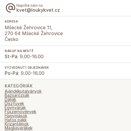
Napište nám na
kvet@loukykvet.cz
ADRESA
Mšecké Žehrovice 11,
270 64 Mšecké Žehrovice
Česko
NÁKUP NA MÍSTĚ
St-Pá:
9.00-16.00
VYZVEDNUTÍ OBJEDNÁVEK
Po-Pá:
9.00-16.00
KATEGÓRIÁK
Ajándékutalványok
Bazsarózsák
Dáliák
Díszfüvek
Egynyáriak
Fűszernövények
Hagymások
Hatos pakk
Krizantémok
Magkeverékek