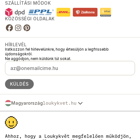
SZÁLLÍTÁSI MÓDOK
KÖZÖSSÉGI OLDALAK
HÍRLEVÉL
Iratkozzon fel hírlevelünkre, hogy értesüljön a legfrissebb
újdonságokról.
Ne aggódjon, nem küldünk túl sokat.
KÜLDÉS
Magyarország
loukykvet.hu
Česko
© 2016 →
2026
Loukykvět s.r.o.
Slovensko
A Loukykvět s.r.o. a Prágai Városi Bíróság által vezetett cégjegyzékbe C
Polska
szakasz, 268616 betétszám alatt van bejegyezve.
Österreich
Az EKO-KOM társult rendszerében az EKF00180493 számon vagyunk
Deutschland
nyilvántartva.
Ahhoz, hogy a Loukykvět megfelelően működjön,
A növényútlevelek kiállításához a 0636-os regisztrációs számot