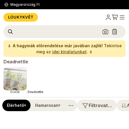
Magyarország
Ft
🌷
A hagymák előrendelése már javában zajlik!
Tekintse
meg az
idei kínálatunkat
. 🌷
Deadnettle
Évelők
Deadnettle
⋯
Filtrovat…
Elérhető
Hamarosan
0
0