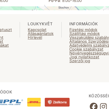
6.00
Po-Pá:
9.00-16.00
LOUKYKVĚT
INFORMÁCIÓK
ptuszt
Kapcsolat
Fizetési módok
Állásajánlatok
Szállítási módok
nt
Hírlevél
Visszaküldési szabál
at
Általános Szerződési
iákat
Adatvédelmi szabály
Cookie szabályzat
Növényegészségügyi 
Jogi nyilatkozat
Szerzői jog
MÓDOK
KÖZÖSSÉ