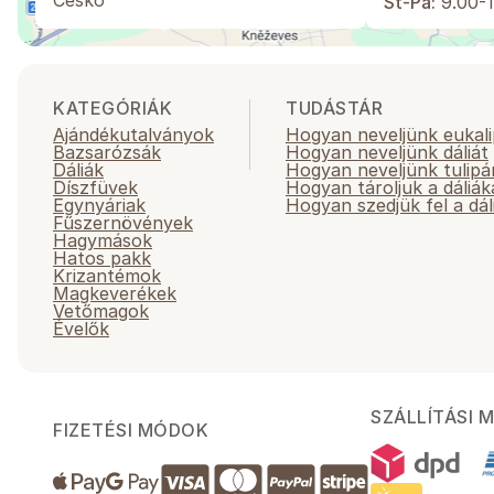
Česko
St-Pá:
9.00-1
KATEGÓRIÁK
TUDÁSTÁR
Ajándékutalványok
Hogyan neveljünk eukali
Bazsarózsák
Hogyan neveljünk dáliát
Dáliák
Hogyan neveljünk tulipá
Díszfüvek
Hogyan tároljuk a dáliák
Egynyáriak
Hogyan szedjük fel a dál
Fűszernövények
Hagymások
Hatos pakk
Krizantémok
Magkeverékek
Vetőmagok
Évelők
SZÁLLÍTÁSI 
FIZETÉSI MÓDOK