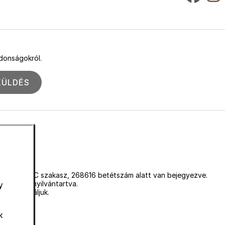
jdonságokról.
KÜLDÉS
égjegyzékbe C szakasz, 268616 betétszám alatt van bejegyezve.
vagyunk nyilvántartva.
y
mot használjuk.
k