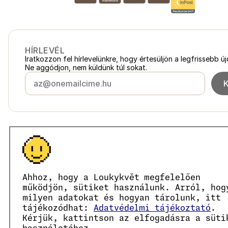
HÍRLEVÉL
Iratkozzon fel hírlevelünkre, hogy értesüljön a legfrissebb ú
Ne aggódjon, nem küldünk túl sokat.
Magyarország
loukykvet.hu
Česko
loukykvet.cz
Slovensko
loukykvet.sk
© 2016 →
2026
Loukykvět s.r.o.
Polska
loukykvet.pl
Ahhoz, hogy a Loukykvět megfelelően
A Loukykvět s.r.o. a Prágai Városi Bíróság által vezetett c
Österreich
loukykvet.at
Az EKO-KOM társult rendszerében az EKF00180493 számon 
működjön, sütiket használunk. Arról, hog
Deutschland
A növényútlevelek kiállításához a 0636-os regisztrációs szá
loukykvet.de
milyen adatokat és hogyan tárolunk, itt
Cégjegyzékszámunk: 05663687, adószámunk: CZ05663687.
France
tájékozódhat:
Adatvédelmi tájékoztató
.
loukykvet.fr
A hivatalos tárhely azonosítója: eng827q.
Kérjük, kattintson az elfogadásra a süti
België
loukykvet.be
EORI számunk: CZ05663687.