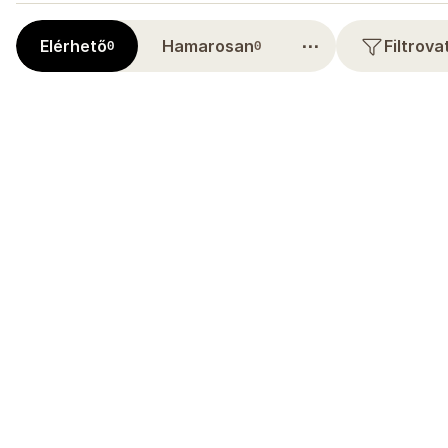
⋯
Elérhető
Hamarosan
Filtrov
0
0