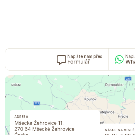
Napište nám přes
Napi
Formulář
Wh
ADRESA
Mšecké Žehrovice 11,
270 64 Mšecké Žehrovice
NÁKUP NA MÍSTĚ