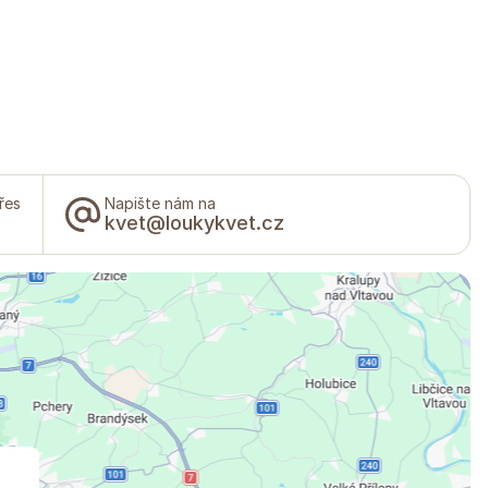
řes
Napište nám na
kvet@loukykvet.cz