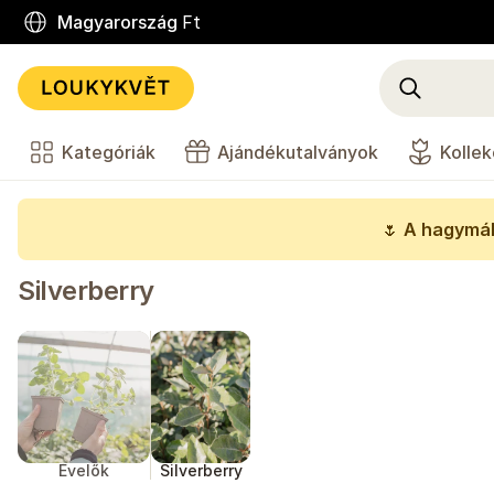
Magyarország
Ft
Kategóriák
Ajándékutalványok
Kollek
🌷
A hagymák
Silverberry
Évelők
Silverberry