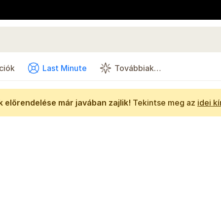
ciók
Last Minute
Továbbiak…
 előrendelése már javában zajlik!
Tekintse meg az
idei k