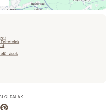
yzat
 Feltételek
zat
előírások
GI OLDALAK