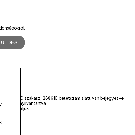
jdonságokról.
KÜLDÉS
égjegyzékbe C szakasz, 268616 betétszám alatt van bejegyezve.
vagyunk nyilvántartva.
y
mot használjuk.
k