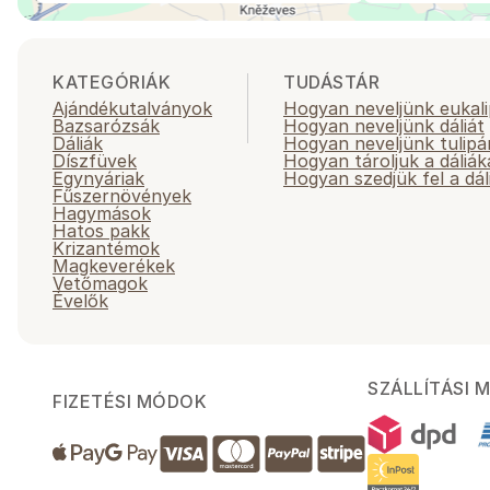
KATEGÓRIÁK
TUDÁSTÁR
Ajándékutalványok
Hogyan neveljünk eukali
Bazsarózsák
Hogyan neveljünk dáliát
Dáliák
Hogyan neveljünk tulipá
Díszfüvek
Hogyan tároljuk a dáliák
Egynyáriak
Hogyan szedjük fel a dál
Fűszernövények
Hagymások
Hatos pakk
Krizantémok
Magkeverékek
Vetőmagok
Évelők
SZÁLLÍTÁSI 
FIZETÉSI MÓDOK