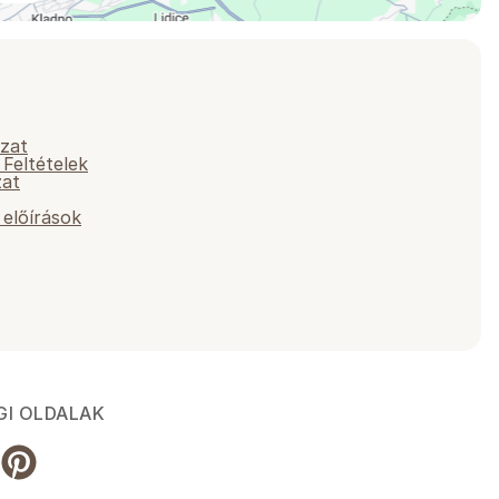
yzat
 Feltételek
zat
előírások
GI OLDALAK