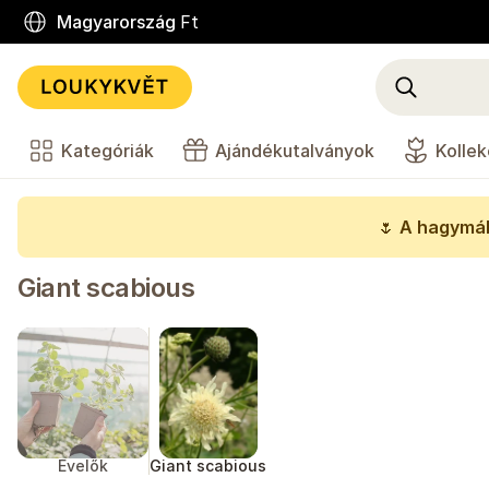
Magyarország
Ft
Kategóriák
Ajándékutalványok
Kollek
🌷
A hagymák
Giant scabious
Évelők
Giant scabious