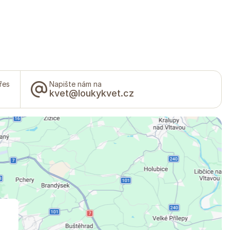
řes
Napište nám na
kvet@loukykvet.cz