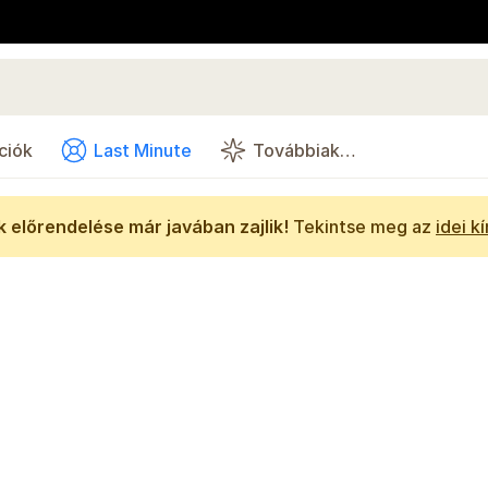
ciók
Last Minute
Továbbiak…
 előrendelése már javában zajlik!
Tekintse meg az
idei k