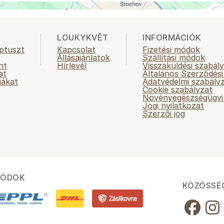
LOUKYKVĚT
INFORMÁCIÓK
ptuszt
Kapcsolat
Fizetési módok
Állásajánlatok
Szállítási módok
nt
Hírlevél
Visszaküldési szabál
at
Általános Szerződési
iákat
Adatvédelmi szabály
Cookie szabályzat
Növényegészségügyi 
Jogi nyilatkozat
Szerzői jog
MÓDOK
KÖZÖSSÉ