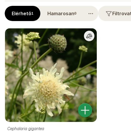
⋯
Elérhető
Hamarosan
Filtrov
1
0
Cephalaria gigantea