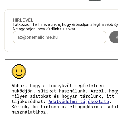
HÍRLEVÉL
Iratkozzon fel hírlevelünkre, hogy értesüljön a legfrissebb ú
Ne aggódjon, nem küldünk túl sokat.
Magyarország
loukykvet.hu
Česko
loukykvet.cz
Slovensko
loukykvet.sk
© 2016 →
2026
Loukykvět s.r.o.
Polska
loukykvet.pl
Ahhoz, hogy a Loukykvět megfelelően
A Loukykvět s.r.o. a Prágai Városi Bíróság által vezetett c
Österreich
loukykvet.at
Az EKO-KOM társult rendszerében az EKF00180493 számon 
működjön, sütiket használunk. Arról, hog
Deutschland
A növényútlevelek kiállításához a 0636-os regisztrációs szá
loukykvet.de
milyen adatokat és hogyan tárolunk, itt
Cégjegyzékszámunk: 05663687, adószámunk: CZ05663687.
France
tájékozódhat:
Adatvédelmi tájékoztató
.
loukykvet.fr
A hivatalos tárhely azonosítója: eng827q.
Kérjük, kattintson az elfogadásra a süti
België
loukykvet.be
EORI számunk: CZ05663687.
használatához.
ÁFA-fizetők vagyunk.
Danmark
loukykvet.dk