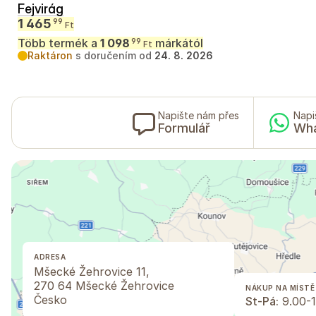
Fejvirág
1 465
99
Ft
Több termék a
1 098
márkától
99
Ft
Raktáron
s doručením od
24. 8. 2026
Napište nám přes
Napi
Formulář
Wh
ADRESA
Mšecké Žehrovice 11,
270 64 Mšecké Žehrovice
NÁKUP NA MÍSTĚ
Česko
St-Pá:
9.00-1