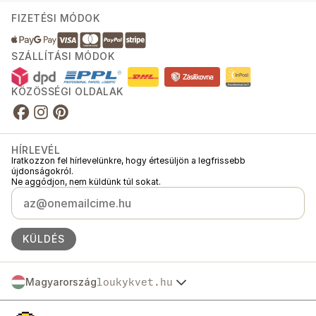
FIZETÉSI MÓDOK
SZÁLLÍTÁSI MÓDOK
KÖZÖSSÉGI OLDALAK
HÍRLEVÉL
Iratkozzon fel hírlevelünkre, hogy értesüljön a legfrissebb
újdonságokról.
Ne aggódjon, nem küldünk túl sokat.
KÜLDÉS
Magyarország
loukykvet.hu
Česko
© 2016 →
2026
Loukykvět s.r.o.
Slovensko