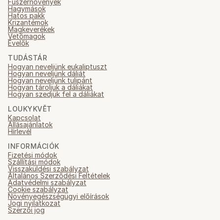
Fűszernövények
Hagymások
Hatos pakk
Krizantémok
Magkeverékek
Vetőmagok
Évelők
TUDÁSTÁR
Hogyan neveljünk eukaliptuszt
Hogyan neveljünk dáliát
Hogyan neveljünk tulipánt
Hogyan tároljuk a dáliákat
Hogyan szedjük fel a dáliákat
LOUKYKVĚT
Kapcsolat
Állásajánlatok
Hírlevél
INFORMÁCIÓK
Fizetési módok
Szállítási módok
Visszaküldési szabályzat
Általános Szerződési Feltételek
Adatvédelmi szabályzat
Cookie szabályzat
Növényegészségügyi előírások
Jogi nyilatkozat
Szerzői jog