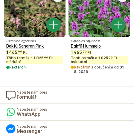
Betonica officinalis
Betonica officinalis
Bakfű Saharan Pink
Bakfű Hummelo
1 465
1 465
99
99
Ft
Ft
Több termék a
1 025
Ft
Több termék a
1 025
Ft
99
99
márkától
márkától
Raktáron
Raktáron
s doručením od
31.
8. 2026
Napište nám přes
Formulář
Napište nám přes
WhatsApp
Napište nám přes
Messenger