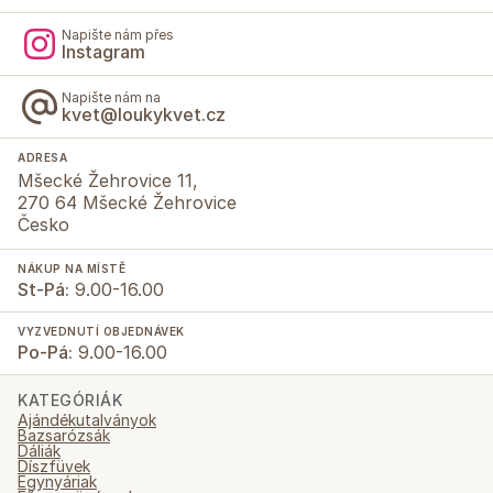
Napište nám přes
Instagram
Napište nám na
kvet@loukykvet.cz
ADRESA
Mšecké Žehrovice 11,
270 64 Mšecké Žehrovice
Česko
NÁKUP NA MÍSTĚ
St-Pá:
9.00-16.00
VYZVEDNUTÍ OBJEDNÁVEK
Po-Pá:
9.00-16.00
KATEGÓRIÁK
Ajándékutalványok
Bazsarózsák
Dáliák
Díszfüvek
Egynyáriak