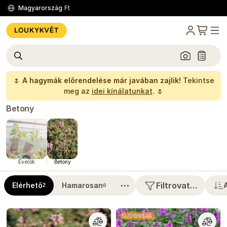
Magyarország
Ft
🌷
A hagymák előrendelése már javában zajlik!
Tekintse
meg az
idei kínálatunkat
. 🌷
Betony
Évelők
Betony
⋯
Filtrovat…
Elérhető
Hamarosan
2
0
ÚJDONSÁG