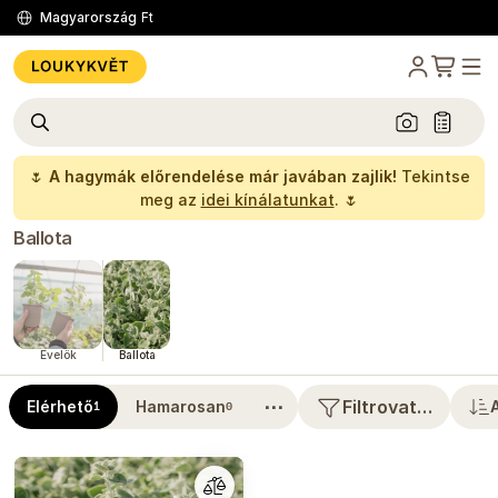
Magyarország
Ft
🌷
A hagymák előrendelése már javában zajlik!
Tekintse
meg az
idei kínálatunkat
. 🌷
Ballota
Évelők
Ballota
⋯
Filtrovat…
Elérhető
Hamarosan
1
0