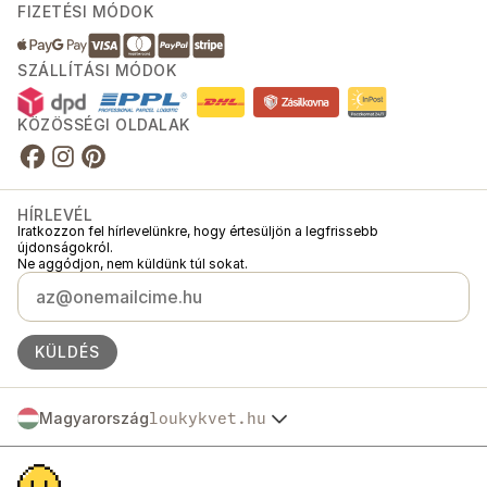
FIZETÉSI MÓDOK
SZÁLLÍTÁSI MÓDOK
KÖZÖSSÉGI OLDALAK
HÍRLEVÉL
Iratkozzon fel hírlevelünkre, hogy értesüljön a legfrissebb
újdonságokról.
Ne aggódjon, nem küldünk túl sokat.
KÜLDÉS
Magyarország
loukykvet.hu
Česko
© 2016 →
2026
Loukykvět s.r.o.
Slovensko
A Loukykvět s.r.o. a Prágai Városi Bíróság által vezetett cégjegyzékbe C
Polska