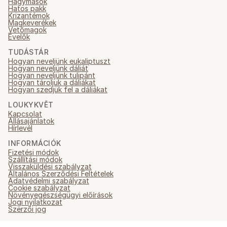
Hagymások
Hatos pakk
Krizantémok
Magkeverékek
Vetőmagok
Évelők
TUDÁSTÁR
Hogyan neveljünk eukaliptuszt
Hogyan neveljünk dáliát
Hogyan neveljünk tulipánt
Hogyan tároljuk a dáliákat
Hogyan szedjük fel a dáliákat
LOUKYKVĚT
Kapcsolat
Állásajánlatok
Hírlevél
INFORMÁCIÓK
Fizetési módok
Szállítási módok
Visszaküldési szabályzat
Általános Szerződési Feltételek
Adatvédelmi szabályzat
Cookie szabályzat
Növényegészségügyi előírások
Jogi nyilatkozat
Szerzői jog