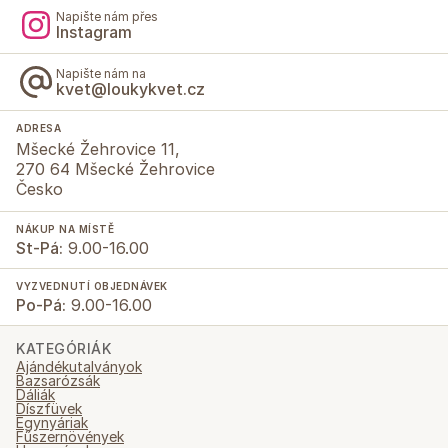
Napište nám přes
Instagram
Napište nám na
kvet@loukykvet.cz
ADRESA
Mšecké Žehrovice 11,
270 64 Mšecké Žehrovice
Česko
NÁKUP NA MÍSTĚ
St-Pá:
9.00-16.00
VYZVEDNUTÍ OBJEDNÁVEK
Po-Pá:
9.00-16.00
KATEGÓRIÁK
Ajándékutalványok
Bazsarózsák
Dáliák
Díszfüvek
Egynyáriak
Fűszernövények