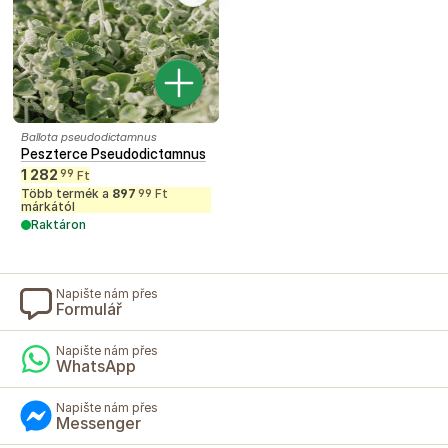
Ballota pseudodictamnus
Peszterce Pseudodictamnus
1 282
99
Ft
Több termék a
897
Ft
99
márkától
Raktáron
Napište nám přes
Formulář
Napište nám přes
WhatsApp
Napište nám přes
Messenger