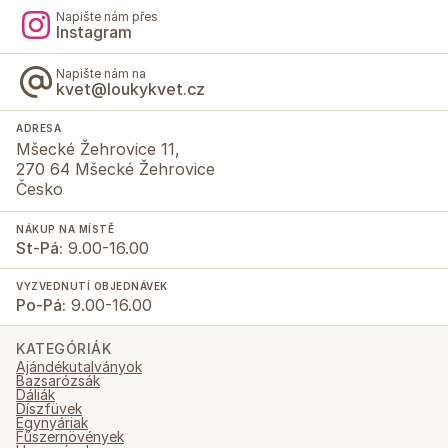
Napište nám přes
Instagram
Napište nám na
kvet@loukykvet.cz
ADRESA
Mšecké Žehrovice 11,
270 64 Mšecké Žehrovice
Česko
NÁKUP NA MÍSTĚ
St-Pá:
9.00-16.00
VYZVEDNUTÍ OBJEDNÁVEK
Po-Pá:
9.00-16.00
KATEGÓRIÁK
Ajándékutalványok
Bazsarózsák
Dáliák
Díszfüvek
Egynyáriak
Fűszernövények