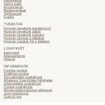
Hagymások
Hatos pakk
Krizantémok
Magkeverékek
Vetőmagok
Évelők
TUDÁSTÁR
Hogyan neveljünk eukaliptuszt
Hogyan neveljünk dáliát
Hogyan neveljünk tulipánt
Hogyan tároljuk a dáliákat
Hogyan szedjük fel a dáliákat
LOUKYKVĚT
Kapcsolat
Állásajánlatok
Hírlevél
INFORMÁCIÓK
Fizetési módok
Szállítási módok
Visszaküldési szabályzat
Általános Szerződési Feltételek
Adatvédelmi szabályzat
Cookie szabályzat
Növényegészségügyi előírások
Jogi nyilatkozat
Szerzői jog