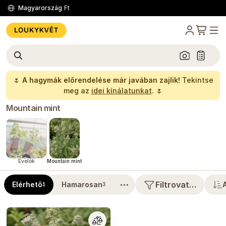
Magyarország
Ft
🌷
A hagymák előrendelése már javában zajlik!
Tekintse
meg az
idei kínálatunkat
. 🌷
Mountain mint
Évelők
Mountain mint
⋯
Filtrovat…
Elérhető
Hamarosan
1
3