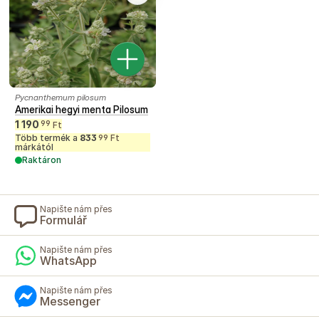
Pycnanthemum pilosum
Amerikai hegyi menta Pilosum
1 190
99
Ft
Több termék a
833
Ft
99
márkától
Raktáron
Napište nám přes
Formulář
Napište nám přes
WhatsApp
Napište nám přes
Messenger