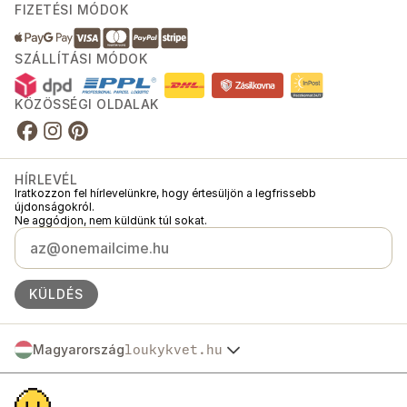
FIZETÉSI MÓDOK
SZÁLLÍTÁSI MÓDOK
KÖZÖSSÉGI OLDALAK
HÍRLEVÉL
Iratkozzon fel hírlevelünkre, hogy értesüljön a legfrissebb
újdonságokról.
Ne aggódjon, nem küldünk túl sokat.
KÜLDÉS
Magyarország
loukykvet.hu
Česko
© 2016 →
2026
Loukykvět s.r.o.
Slovensko
A Loukykvět s.r.o. a Prágai Városi Bíróság által vezetett cégjegyzékbe C
Polska