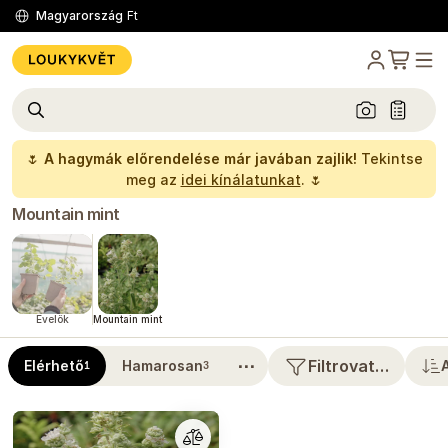
Magyarország
Ft
🌷
A hagymák előrendelése már javában zajlik!
Tekintse
meg az
idei kínálatunkat
. 🌷
Mountain mint
Évelők
Mountain mint
⋯
Filtrovat…
Elérhető
Hamarosan
1
3