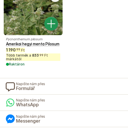
Pycnanthemum pilosum
Amerikai hegyi menta Pilosum
1 190
99
Ft
Több termék a
833
Ft
99
márkától
Raktáron
Napište nám přes
Formulář
Napište nám přes
WhatsApp
Napište nám přes
Messenger