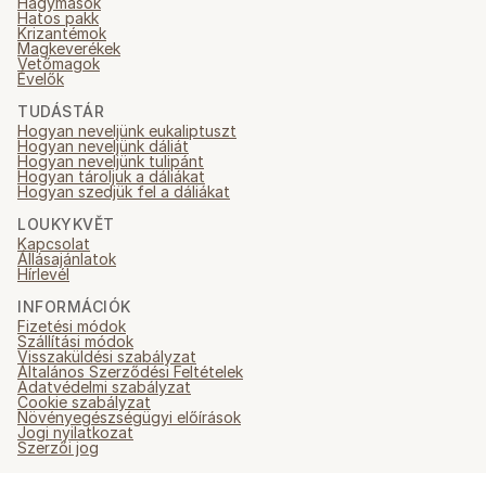
Hagymások
Hatos pakk
Krizantémok
Magkeverékek
Vetőmagok
Évelők
TUDÁSTÁR
Hogyan neveljünk eukaliptuszt
Hogyan neveljünk dáliát
Hogyan neveljünk tulipánt
Hogyan tároljuk a dáliákat
Hogyan szedjük fel a dáliákat
LOUKYKVĚT
Kapcsolat
Állásajánlatok
Hírlevél
INFORMÁCIÓK
Fizetési módok
Szállítási módok
Visszaküldési szabályzat
Általános Szerződési Feltételek
Adatvédelmi szabályzat
Cookie szabályzat
Növényegészségügyi előírások
Jogi nyilatkozat
Szerzői jog