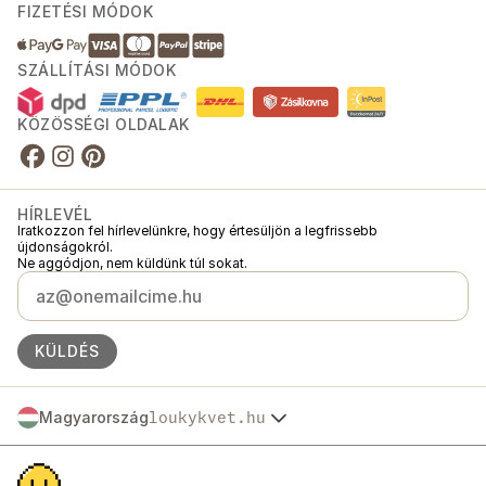
FIZETÉSI MÓDOK
SZÁLLÍTÁSI MÓDOK
KÖZÖSSÉGI OLDALAK
HÍRLEVÉL
Iratkozzon fel hírlevelünkre, hogy értesüljön a legfrissebb
újdonságokról.
Ne aggódjon, nem küldünk túl sokat.
KÜLDÉS
Magyarország
loukykvet.hu
Česko
© 2016 →
2026
Loukykvět s.r.o.
Slovensko
A Loukykvět s.r.o. a Prágai Városi Bíróság által vezetett cégjegyzékbe C
Polska