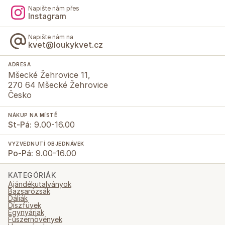
Napište nám přes
Instagram
Napište nám na
kvet@loukykvet.cz
ADRESA
Mšecké Žehrovice 11,
270 64 Mšecké Žehrovice
Česko
NÁKUP NA MÍSTĚ
St-Pá:
9.00-16.00
VYZVEDNUTÍ OBJEDNÁVEK
Po-Pá:
9.00-16.00
KATEGÓRIÁK
Ajándékutalványok
Bazsarózsák
Dáliák
Díszfüvek
Egynyáriak
Fűszernövények