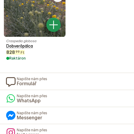
Craspedia globosa
Dobverőpálca
828
99
Ft
Raktáron
Napište nám přes
Formulář
Napište nám přes
WhatsApp
Napište nám přes
Messenger
Napište nám přes