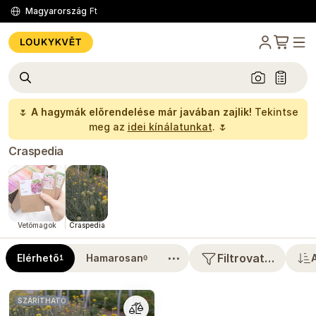
Magyarország
Ft
🌷
A hagymák előrendelése már javában zajlik!
Tekintse
meg az
idei kínálatunkat
. 🌷
Craspedia
Vetőmagok
Craspedia
⋯
Filtrovat…
Elérhető
Hamarosan
1
0
SZÁRÍTHATÓ