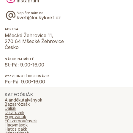
Instagram
Napište nám na
kvet@loukykvet.cz
ADRESA
Mšecké Žehrovice 11,
270 64 Mšecké Žehrovice
Česko
NÁKUP NA MÍSTĚ
St-Pá:
9.00-16.00
VYZVEDNUTÍ OBJEDNÁVEK
Po-Pá:
9.00-16.00
KATEGÓRIÁK
Ajándékutalványok
Bazsarózsák
Dáliák
Díszfüvek
Egynyáriak
Fűszernövények
Hagymások
Hatos pakk