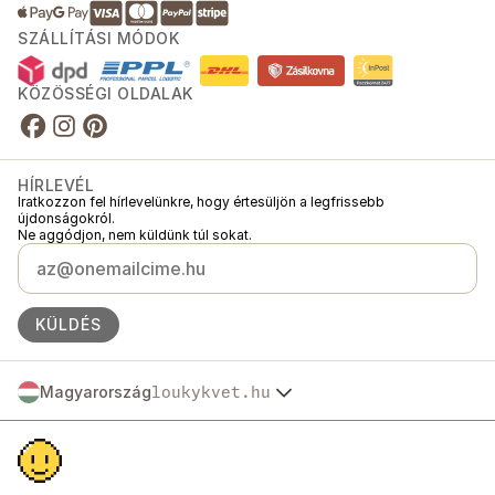
SZÁLLÍTÁSI MÓDOK
KÖZÖSSÉGI OLDALAK
HÍRLEVÉL
Iratkozzon fel hírlevelünkre, hogy értesüljön a legfrissebb
újdonságokról.
Ne aggódjon, nem küldünk túl sokat.
KÜLDÉS
Magyarország
loukykvet.hu
Česko
© 2016 →
2026
Loukykvět s.r.o.
Slovensko
A Loukykvět s.r.o. a Prágai Városi Bíróság által vezetett cégjegyzékbe C
Polska
szakasz, 268616 betétszám alatt van bejegyezve.
Österreich
Az EKO-KOM társult rendszerében az EKF00180493 számon vagyunk