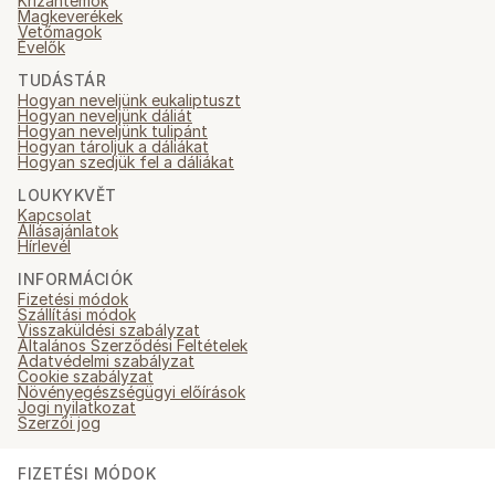
Krizantémok
Magkeverékek
Vetőmagok
Évelők
TUDÁSTÁR
Hogyan neveljünk eukaliptuszt
Hogyan neveljünk dáliát
Hogyan neveljünk tulipánt
Hogyan tároljuk a dáliákat
Hogyan szedjük fel a dáliákat
LOUKYKVĚT
Kapcsolat
Állásajánlatok
Hírlevél
INFORMÁCIÓK
Fizetési módok
Szállítási módok
Visszaküldési szabályzat
Általános Szerződési Feltételek
Adatvédelmi szabályzat
Cookie szabályzat
Növényegészségügyi előírások
Jogi nyilatkozat
Szerzői jog
FIZETÉSI MÓDOK