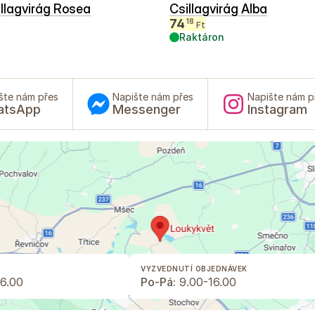
illagvirág Rosea
Csillagvirág Alba
74
18
Ft
Raktáron
šte nám přes
Napište nám přes
Napište nám p
atsApp
Messenger
Instagram
VYZVEDNUTÍ OBJEDNÁVEK
6.00
Po-Pá:
9.00-16.00