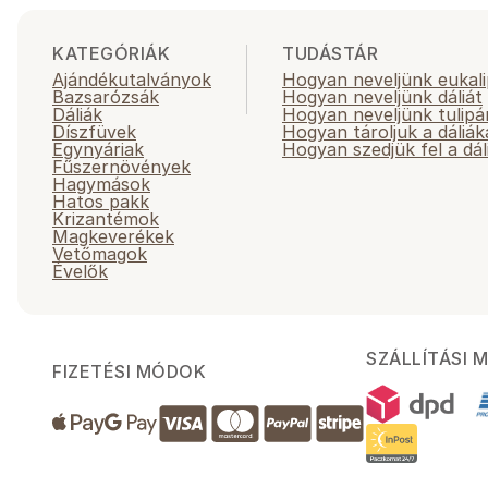
KATEGÓRIÁK
TUDÁSTÁR
Ajándékutalványok
Hogyan neveljünk eukali
Bazsarózsák
Hogyan neveljünk dáliát
Dáliák
Hogyan neveljünk tulipá
Díszfüvek
Hogyan tároljuk a dáliák
Egynyáriak
Hogyan szedjük fel a dál
Fűszernövények
Hagymások
Hatos pakk
Krizantémok
Magkeverékek
Vetőmagok
Évelők
SZÁLLÍTÁSI 
FIZETÉSI MÓDOK