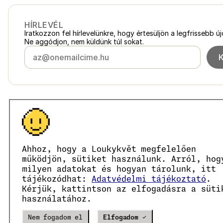
HÍRLEVÉL
Iratkozzon fel hírlevelünkre, hogy értesüljön a legfrissebb ú
Ne aggódjon, nem küldünk túl sokat.
Magyarország
loukykvet.hu
Česko
loukykvet.cz
Slovensko
loukykvet.sk
© 2016 →
2026
Loukykvět s.r.o.
Polska
loukykvet.pl
Ahhoz, hogy a Loukykvět megfelelően
A Loukykvět s.r.o. a Prágai Városi Bíróság által vezetett c
Österreich
loukykvet.at
Az EKO-KOM társult rendszerében az EKF00180493 számon 
működjön, sütiket használunk. Arról, hog
Deutschland
A növényútlevelek kiállításához a 0636-os regisztrációs szá
loukykvet.de
milyen adatokat és hogyan tárolunk, itt
Cégjegyzékszámunk: 05663687, adószámunk: CZ05663687.
France
tájékozódhat:
Adatvédelmi tájékoztató
.
loukykvet.fr
A hivatalos tárhely azonosítója: eng827q.
Kérjük, kattintson az elfogadásra a süti
België
loukykvet.be
EORI számunk: CZ05663687.
használatához.
ÁFA-fizetők vagyunk.
Danmark
loukykvet.dk
Eesti
loukykvet.ee
Verze
20302
PRODUCTION
Nem fogadom el
Elfogadom ✓