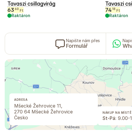
Tavaszi csillagvirág
Tavaszi cs
63
74
60
18
Ft
Ft
Raktáron
Raktáron
Napište nám přes
Napi
Formulář
Wh
ADRESA
Mšecké Žehrovice 11,
270 64 Mšecké Žehrovice
NÁKUP NA MÍSTĚ
Česko
St-Pá:
9.00-1