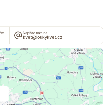
řes
Napište nám na
kvet@loukykvet.cz