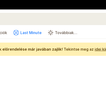
ciók
Last Minute
Továbbiak…
 előrendelése már javában zajlik!
Tekintse meg az
idei k