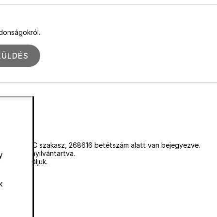
jdonságokról.
KÜLDÉS
égjegyzékbe C szakasz, 268616 betétszám alatt van bejegyezve.
vagyunk nyilvántartva.
y
mot használjuk.
k