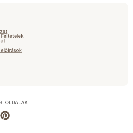
yzat
 Feltételek
zat
előírások
GI OLDALAK