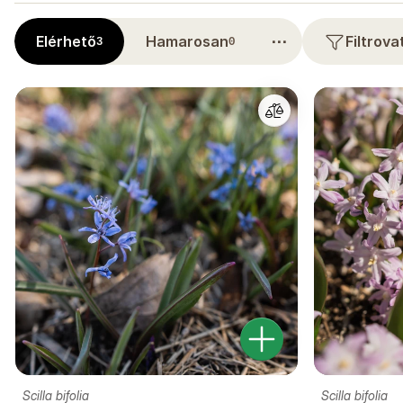
⋯
Elérhető
Hamarosan
Filtrov
3
0
Scilla bifolia
Scilla bifolia