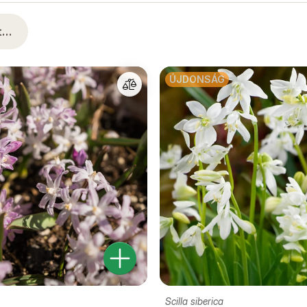
at…
ÚJDONSÁG
Scilla siberica