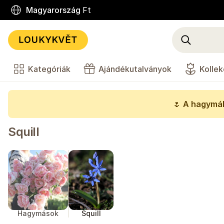
Magyarország
Ft
Kategóriák
Ajándékutalványok
Kollek
🌷
A hagymák
Squill
Hagymások
Squill