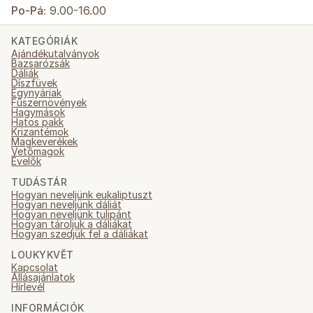
Po-Pá:
9.00-16.00
KATEGÓRIÁK
Ajándékutalványok
Bazsarózsák
Dáliák
Díszfüvek
Egynyáriak
Fűszernövények
Hagymások
Hatos pakk
Krizantémok
Magkeverékek
Vetőmagok
Évelők
TUDÁSTÁR
Hogyan neveljünk eukaliptuszt
Hogyan neveljünk dáliát
Hogyan neveljünk tulipánt
Hogyan tároljuk a dáliákat
Hogyan szedjük fel a dáliákat
LOUKYKVĚT
Kapcsolat
Állásajánlatok
Hírlevél
INFORMÁCIÓK