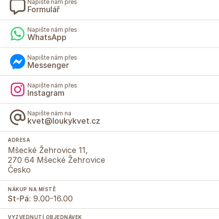
Napište nám přes
Formulář
Napište nám přes
WhatsApp
Napište nám přes
Messenger
Napište nám přes
Instagram
Napište nám na
kvet@loukykvet.cz
ADRESA
Mšecké Žehrovice 11,
270 64 Mšecké Žehrovice
Česko
NÁKUP NA MÍSTĚ
St-Pá:
9.00-16.00
VYZVEDNUTÍ OBJEDNÁVEK