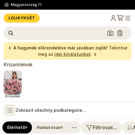
Magyarország
Ft
🌷
A hagymák előrendelése már javában zajlik!
Tekintse
meg az
idei kínálatunkat
. 🌷
Krizantémok
Krizantém
Zobrazit všechny podkategorie…
⋯
Filtrovat…
Elérhető
Hamarosan
0
0